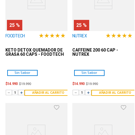
25 %
25 %
★
★
★
★
★
★
★
★
★
★
FOODTECH
NUTREX
KETO DETOX QUEMADOR DE
CAFFEINE 200 60 CAP -
GRASA 60 CAPS - FOODTECH
NUTREX
Sin Sabor
Sin Sabor
$
14
.
990
$
14
.
990
$
19
.
990
$
19
.
990
－
＋
－
＋
AÑADIR AL CARRITO
AÑADIR AL CARRITO