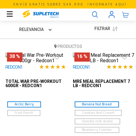
ENVÍO GRATIS SOBRE $49.990. INFORMATE AQUÍ
FILTRAR
RELEVANCIA
9
PRODUCTOS
38 %
16 %
★
★
★
★
★
★
★
★
★
★
REDCON1
REDCON1
TOTAL WAR PRE-WORKOUT
MRE MEAL REPLACEMENT 7
600GR - REDCON1
LB - REDCON1
Arctic Berry
Banana Nut Bread
Fruit Punch
Cookies And Cream
Vainilla milk shake
Blueberry Cobbler