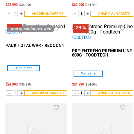
$
22
.
990
$
62
.
990
$
36
.
990
$
74
.
990
－
＋
－
＋
AÑADIR AL CARRITO
AÑADIR AL CARRITO
32 %
29 %
oferta exclusiva web
REDCON1
FOODTECH
PACK TOTAL WAR - REDCON1
PRE-ENTRENO PREMIUM LINE
600G - FOODTECH
Fruit Punch
Manzana
$
24
.
990
$
24
.
990
$
36
.
990
$
34
.
990
－
＋
－
＋
AÑADIR AL CARRITO
AÑADIR AL CARRITO