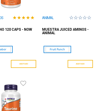
★
★
★
★
★
☆
☆
☆
☆
☆
DS
ANIMAL
NO 120 CAPS - NOW
MUESTRA JUICED AMINOS -
ANIMAL
Sabor
Fruit Punch
AGOTADO
AGOTADO