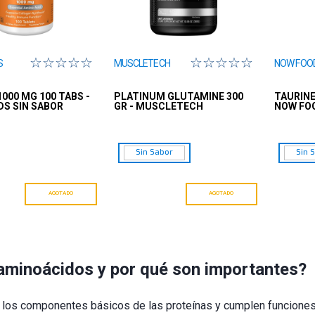
☆
☆
☆
☆
☆
☆
☆
☆
☆
☆
S
MUSCLETECH
NOW FOO
1000 MG 100 TABS -
PLATINUM GLUTAMINE 300
TAURINE
S SIN SABOR
GR - MUSCLETECH
NOW FO
Sin Sabor
Sin 
AGOTADO
AGOTADO
aminoácidos y por qué son importantes?
los componentes básicos de las proteínas y cumplen funciones 