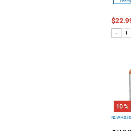
Cherry
$
22
.
9
－
10 %
NOW FOOD