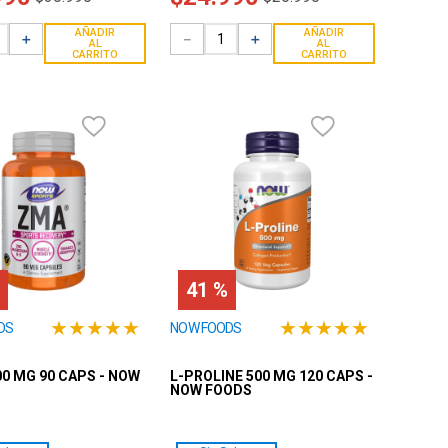
AÑADIR
AÑADIR
＋
－
＋
AL
AL
CARRITO
CARRITO
41 %
★
★
★
★
★
★
★
★
★
★
DS
NOW FOODS
0 MG 90 CAPS - NOW
L-PROLINE 500 MG 120 CAPS -
NOW FOODS