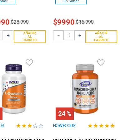
Sabor
Sin Sabor
990
$
9990
$
28
.
990
$
16
.
990
AÑADIR
AÑADIR
＋
－
＋
AL
AL
CARRITO
CARRITO
24 %
★
★
★
☆
☆
★
★
★
★
★
DS
NOW FOODS