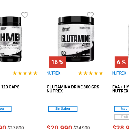
10
.
shaker
16 %
6 %
★
★
★
★
★
★
★
★
★
★
NUTREX
NUTREX
 120 CAPS –
GLUTAMINA DRIVE 300 GRS -
EAA + H
NUTREX
NUTREX
bor
Sin Sabor
Maui
Fruit
90
$
20
.
990
$
28
.
$
27
.
890
$
24
.
990