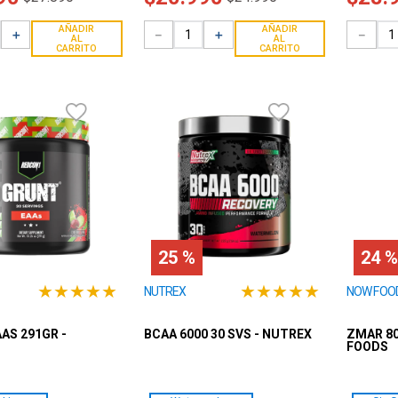
AÑADIR
AÑADIR
＋
－
＋
－
AL
AL
CARRITO
CARRITO
25 %
24 %
★
★
★
★
★
★
★
★
★
★
NUTREX
NOW FOO
AS 291GR -
BCAA 6000 30 SVS - NUTREX
ZMAR 80
FOODS