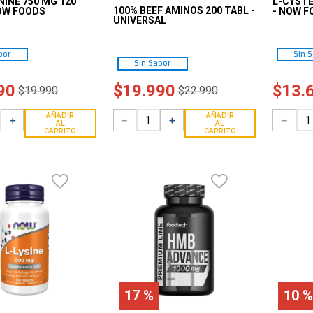
NINE 750 MG 120
L-CYSTE
100% BEEF AMINOS 200 TABL -
OW FOODS
- NOW F
UNIVERSAL
bor
Sin 
Sin Sabor
90
$
19
.
990
$
13
.
$
19
.
990
$
22
.
990
AÑADIR
AÑADIR
＋
－
＋
－
AL
AL
CARRITO
CARRITO
17 %
10 %