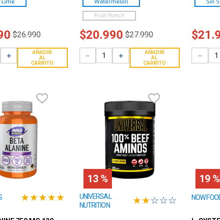
 Lime
Watermelon
Sin 
Fruit Punch
90
$
20
.
990
$
21
.
$
26
.
990
$
27
.
990
AÑADIR
AÑADIR
＋
－
＋
－
AL
AL
CARRITO
CARRITO
13 %
19 %
★
★
★
★
★
UNIVERSAL
S
NOW FOO
★
★
☆
☆
☆
NUTRITION