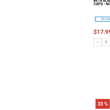
BETA ALA
CAPS - N
Sin Sa
$
17
.
9
－
33 %