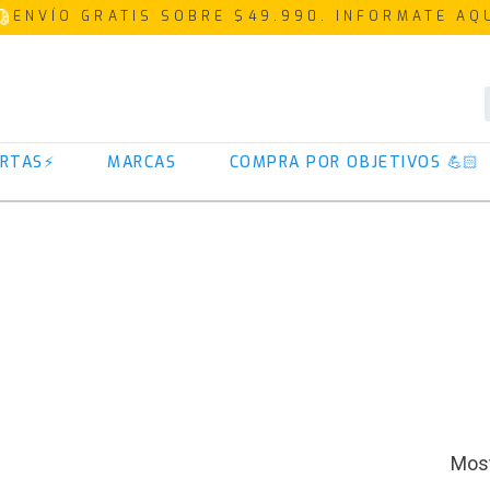
ENVÍO GRATIS SOBRE $49.990. INFORMATE AQ
TÉRMINOS MÁS BUSCADOS
RTAS⚡
MARCAS
COMPRA POR OBJETIVOS 💪🏻
1
.
proteina
2
.
creatina
3
.
iso 100
4
.
magnesio
5
.
colageno
6
.
prostar
7
.
omega 3
8
.
pre entreno
9
.
isolate