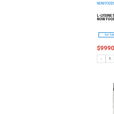
NOW FOOD
L-LYSINE 
NOW FOO
Sin Sa
$
999
－