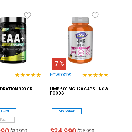
7 %
★
★
★
★
★
★
★
★
★
★
NOW FOODS
YDRATION 390 GR -
HMB 500 MG 120 CAPS - NOW
FOODS
 Twist
Sin Sabor
 Puch
990
$
24
.
990
$
30
.
990
$
26
.
990