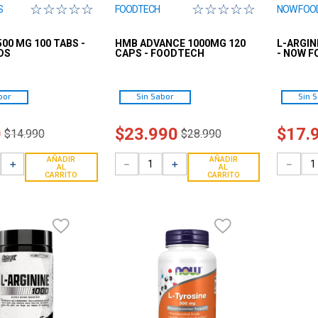
☆
☆
☆
☆
☆
☆
☆
☆
☆
☆
S
FOODTECH
NOW FOO
500 MG 100 TABS -
HMB ADVANCE 1000MG 120
L-ARGIN
DS
CAPS - FOODTECH
- NOW F
bor
Sin Sabor
Sin 
0
$
23
.
990
$
17
.
$
14
.
990
$
28
.
990
AÑADIR
AÑADIR
＋
－
＋
－
AL
AL
CARRITO
CARRITO