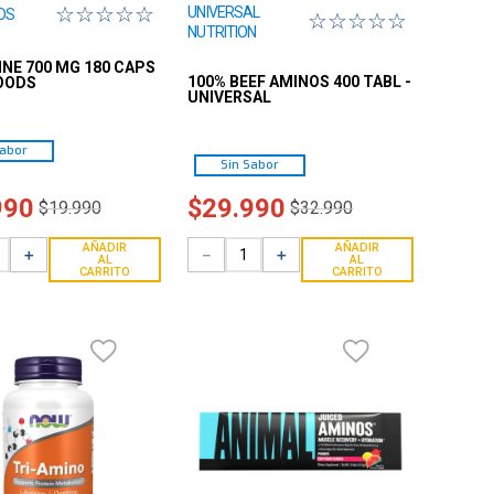
☆
☆
☆
☆
☆
UNIVERSAL
DS
☆
☆
☆
☆
☆
NUTRITION
INE 700 MG 180 CAPS
100% BEEF AMINOS 400 TABL -
OODS
UNIVERSAL
Sabor
Sin Sabor
990
$
29
.
990
$
19
.
990
$
32
.
990
AÑADIR
AÑADIR
＋
－
＋
AL
AL
CARRITO
CARRITO