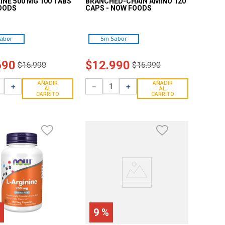
INE 500 MG 100 TABS
BRANCHED-CHAIN AMINO 120
OODS
CAPS - NOW FOODS
Sabor
Sin Sabor
690
$
12
.
990
$
16
.
990
$
16
.
990
AÑADIR
AÑADIR
＋
－
＋
AL
AL
CARRITO
CARRITO
9 %