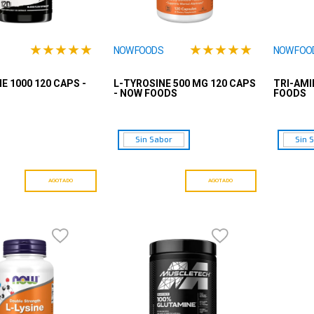
★
★
★
★
★
★
★
★
★
★
NOW FOODS
NOW FOO
E 1000 120 CAPS -
L-TYROSINE 500 MG 120 CAPS
TRI-AMI
- NOW FOODS
FOODS
Sin Sabor
Sin 
AGOTADO
AGOTADO