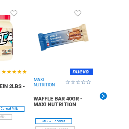
tural que complementa el efecto
rmogénico.
0 mg de Vitamina C (500% DDR) y 50 mg
 Vitamina E (250% DDR): Protección
tioxidante ante el estrés físico.
do de uso: Mezclar 1 scoop (20g) con
0 ml de agua, agitar y consumir 20-30
nutos antes del entrenamiento. Máximo 1
rción diaria.
★
★
★
★
★
MAXI
☆
☆
☆
☆
☆
NUTRITION
IN 2LBS -
WAFFLE BAR 40GR -
MAXI NUTRITION
Cereal Milk
Milk
Milk & Coconut