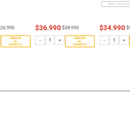
Milk Chocolat
$
36
.
990
$
34
.
990
$
26
.
990
$
38
.
990
$
AÑADIR
AÑADIR
－
＋
－
＋
AL
AL
CARRITO
CARRITO