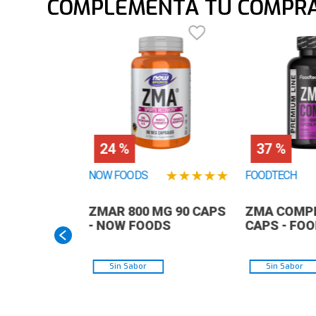
COMPLEMENTA TU COMPR
24 %
37 %
★
★
★
★
★
NOW FOODS
FOODTECH
ZMAR 800 MG 90 CAPS
ZMA COMPL
- NOW FOODS
CAPS - FO
Sin Sabor
Sin Sabor