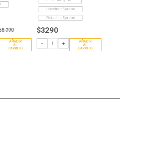
Caramel Spread
e
Hazelnut Spread
Pistachio Spread
$
3290
58
.
990
AÑADIR
AÑADIR
－
＋
AL
AL
CARRITO
CARRITO