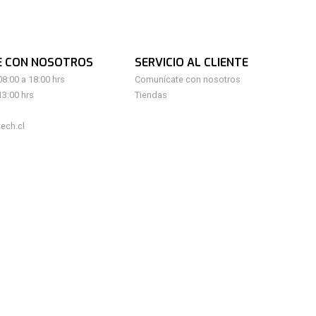
E CON NOSOTROS
SERVICIO AL CLIENTE
08:00 a 18:00 hrs
Comunícate con nosotros
13:00 hrs
Tiendas
ech.cl