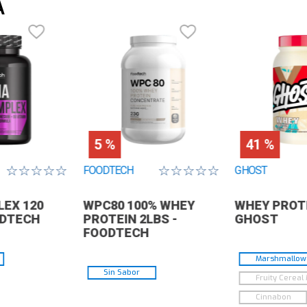
A
na
te
30
de
an
Mo
25
mi
po
5 %
41 %
☆
☆
☆
☆
☆
☆
☆
☆
☆
☆
FOODTECH
GHOST
EX 120
WPC80 100% WHEY
WHEY PROTE
ODTECH
PROTEIN 2LBS -
GHOST
FOODTECH
Marshmallow 
Sin Sabor
Fruity Cereal 
Cinnabon