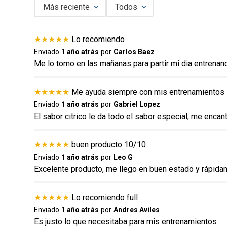
Más reciente
Todos
Agregar comentario
★
★
★
★
★
Lo recomiendo
Título
Enviado
1 año atrás
por
Carlos Baez
Me lo tomo en las mañanas para partir mi dia entrenan
Califica el producto de 1 a 5 estrellas
★
★
★
★
★
Me ayuda siempre con mis entrenamientos
★
★
★
★
★
Enviado
1 año atrás
por
Gabriel Lopez
El sabor citrico le da todo el sabor especial, me encant
Tu nombre
★
★
★
★
★
buen producto 10/10
Enviado
1 año atrás
por
Leo G
Dirección de email
Excelente producto, me llego en buen estado y rápida
★
★
★
★
★
Lo recomiendo full
Escribe un comentario
Enviado
1 año atrás
por
Andres Aviles
Es justo lo que necesitaba para mis entrenamientos