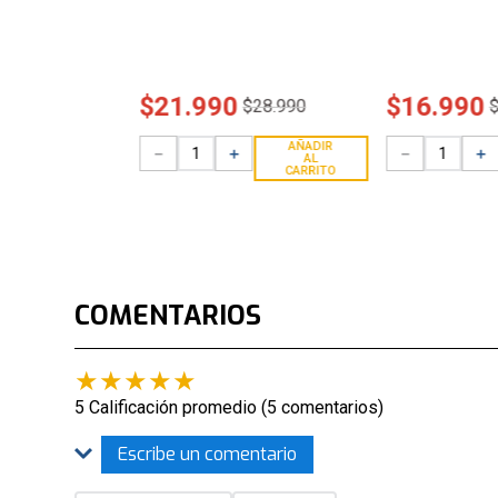
$
21
.
990
$
16
.
990
$
28
.
990
AÑADIR
－
＋
－
＋
AL
CARRITO
COMENTARIOS
★
★
★
★
★
5 Calificación promedio
(5 comentarios)
Escribe un comentario