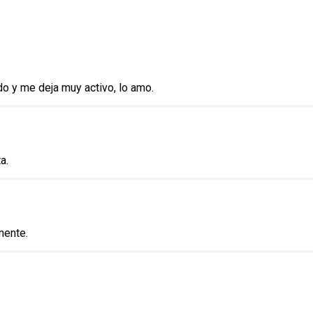
do y me deja muy activo, lo amo.
a.
mente.