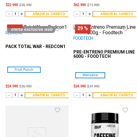
$
22
.
990
$
62
.
990
$
36
.
990
$
74
.
990
－
＋
－
＋
AÑADIR AL CARRITO
AÑADIR AL CARRITO
32 %
29 %
oferta exclusiva web
REDCON1
FOODTECH
PACK TOTAL WAR - REDCON1
PRE-ENTRENO PREMIUM LINE
600G - FOODTECH
Fruit Punch
Manzana
$
24
.
990
$
24
.
990
$
36
.
990
$
34
.
990
－
＋
－
＋
AÑADIR AL CARRITO
AÑADIR AL CARRITO