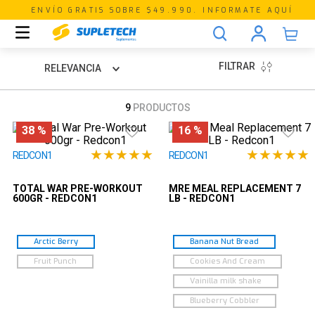
ENVÍO GRATIS SOBRE $49.990. INFORMATE AQUÍ
FILTRAR
RELEVANCIA
9
PRODUCTOS
38 %
16 %
★
★
★
★
★
★
★
★
★
★
REDCON1
REDCON1
TOTAL WAR PRE-WORKOUT
MRE MEAL REPLACEMENT 7
600GR - REDCON1
LB - REDCON1
Arctic Berry
Banana Nut Bread
Fruit Punch
Cookies And Cream
Vainilla milk shake
Blueberry Cobbler