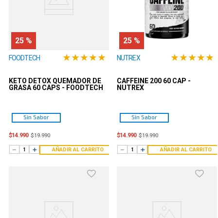
25 %
25 %
★
★
★
★
★
★
★
★
★
★
FOODTECH
NUTREX
KETO DETOX QUEMADOR DE
CAFFEINE 200 60 CAP -
GRASA 60 CAPS - FOODTECH
NUTREX
Sin Sabor
Sin Sabor
$
14
.
990
$
14
.
990
$
19
.
990
$
19
.
990
－
＋
－
＋
AÑADIR AL CARRITO
AÑADIR AL CARRITO