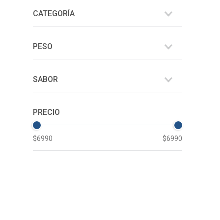
CATEGORÍA
Snack
PESO
170
SABOR
Queso cheddar blanco
$6990
$6990