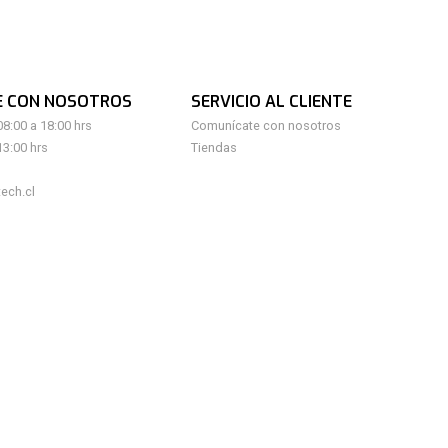
E CON NOSOTROS
SERVICIO AL CLIENTE
08:00 a 18:00 hrs
Comunícate con nosotros
13:00 hrs
Tiendas
ech.cl