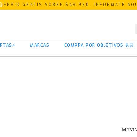
ENVÍO GRATIS SOBRE $49.990. INFORMATE AQ
TÉRMINOS MÁS BUSCADOS
RTAS⚡
MARCAS
COMPRA POR OBJETIVOS 💪🏻
1
.
proteina
2
.
creatina
3
.
iso 100
4
.
omega 3
5
.
colageno
6
.
magnesio
7
.
prostar
8
.
pre entreno
9
.
whey protein