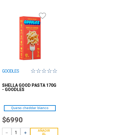
10
.
isolate
☆
☆
☆
☆
☆
GOODLES
SHELLA GOOD PASTA 170G
- GOODLES
Queso cheddar blanco
$
6990
AÑADIR
－
＋
AL