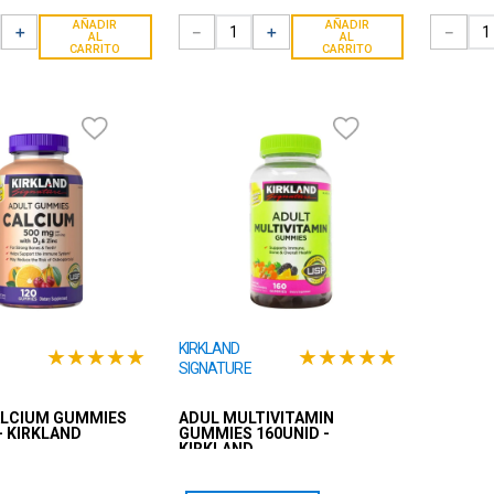
AÑADIR
AÑADIR
＋
－
＋
－
AL
AL
CARRITO
CARRITO
KIRKLAND
★
★
★
★
★
★
★
★
★
★
SIGNATURE
ALCIUM GUMMIES
ADUL MULTIVITAMIN
- KIRKLAND
GUMMIES 160UNID -
KIRKLAND