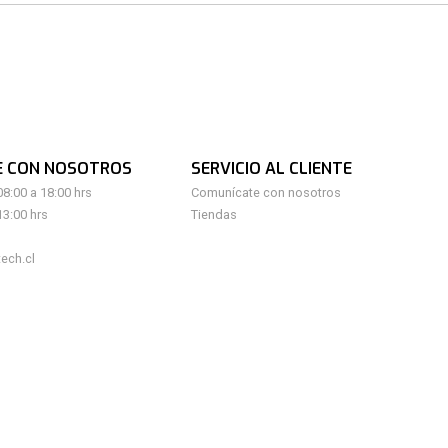
E CON NOSOTROS
SERVICIO AL CLIENTE
08:00 a 18:00 hrs
Comunícate con nosotros
13:00 hrs
Tiendas
ech.cl