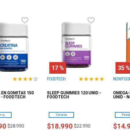
10
.
shaker
17 %
35 %
★
★
★
★
☆
★
★
★
★
★
FOODTECH
NOW FOO
 EN GOMITAS 150
SLEEP GUMMIES 120 UNID -
OMEGA-3
 - FOODTECH
FOODTECH
UNID - 
rry
Cereza
Passi
90
$
18
.
990
$
14
.
$
28
.
990
$
22
.
990