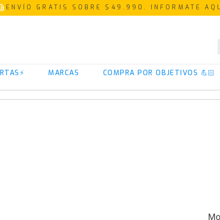
ENVÍO GRATIS SOBRE $49.990. INFORMATE AQ
TÉRMINOS MÁS BUSCADOS
RTAS⚡
MARCAS
COMPRA POR OBJETIVOS 💪🏻
1
.
proteina
2
.
creatina
3
.
iso 100
4
.
magnesio
5
.
colageno
6
.
prostar
7
.
omega 3
8
.
pre entreno
9
.
isolate