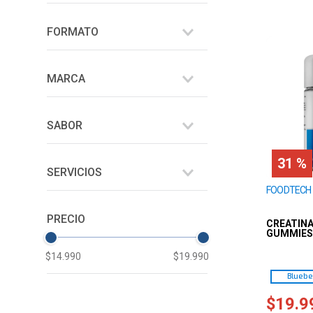
Vitaminas
FORMATO
Multivitaminicos
Gummies
Monohidratada
MARCA
Gomitas
Kirkland Signature
SABOR
FOODTECH
Cereza
NOW FOODS
31 %
SERVICIOS
Blueberry
FOODTECH
90
Passion Fruit
CREATINA
120
GUMMIES
60
$14.990
$19.990
Bluebe
36
$
19
.
9
30