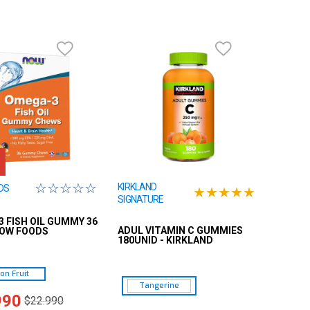
☆
☆
☆
☆
☆
KIRKLAND
DS
★
★
★
★
★
SIGNATURE
 FISH OIL GUMMY 36
ADUL VITAMIN C GUMMIES
NOW FOODS
180UNID - KIRKLAND
on Fruit
Tangerine
990
$
22
.
990