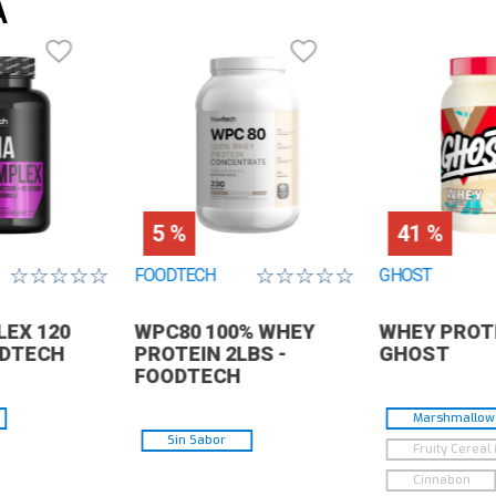
A
5 %
41 %
☆
☆
☆
☆
☆
☆
☆
☆
☆
☆
FOODTECH
GHOST
EX 120
WPC80 100% WHEY
WHEY PROTE
ODTECH
PROTEIN 2LBS -
GHOST
FOODTECH
Marshmallow 
Sin Sabor
Fruity Cereal 
Cinnabon