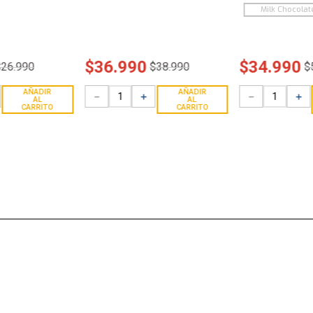
Milk Chocolat
$
36
.
990
$
34
.
990
$
26
.
990
$
38
.
990
$
AÑADIR
AÑADIR
－
＋
－
＋
AL
AL
CARRITO
CARRITO