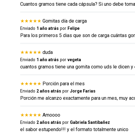
Cuantos gramos tiene cada cápsula? Si uno debe tomar
★
★
★
★
★
Gomitas día de carga
Enviado
1 año atrás
por
Felipe
ENVIAR COMENTARIO
Para los primeros 5 dias que son de carga cuántas g
★
★
★
★
★
duda
Enviado
1 año atrás
por
vegeta
cuantos gramos tiene una gomita como uds le dicen y 
★
★
★
★
★
Porción para el mes
Enviado
2 años atrás
por
Jorge Farias
Porción me alcanzo exactamente para un mes, muy acor
★
★
★
★
★
Amoooo
Enviado
2 años atrás
por
Gabriela Santibañez
el sabor estupendo!!! y el formato totalmente unico