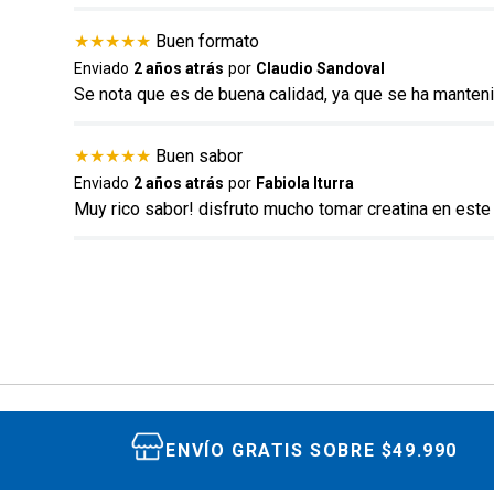
★
★
★
★
★
Buen formato
Enviado
2 años atrás
por
Claudio Sandoval
Se nota que es de buena calidad, ya que se ha manten
★
★
★
★
★
Buen sabor
Enviado
2 años atrás
por
Fabiola Iturra
Muy rico sabor! disfruto mucho tomar creatina en este
ENVÍO GRATIS SOBRE $49.990