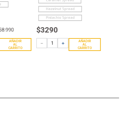
Caramel Spread
e
Hazelnut Spread
Pistachio Spread
$
3290
58
.
990
AÑADIR
AÑADIR
－
＋
AL
AL
CARRITO
CARRITO