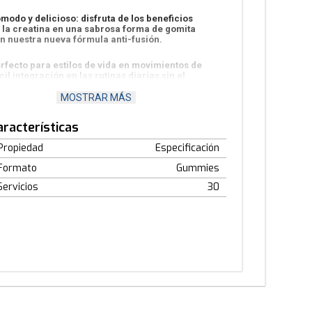
modo y delicioso: disfruta de los beneficios
 la creatina en una sabrosa forma de gomita
n nuestra nueva fórmula anti-fusión.
rfecto para estilos de vida en movimientos de
cil integración en las rutinas diarias sin el
sorden de los polvos.
MOSTRAR MÁS
sfruta de un cuerpo lleno de vitalidad.
aracterísticas
 realizo un estudio de análisis a nuestras gomitas
Propiedad
Especificación
 creatina obteniendo resultados favorables los
ales puedes ver en el siguiente
Formato
Gummies
nk:
https://shorturl.at/O488l
Servicios
30