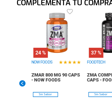
COMPLEMENTA TU COMPR
24 %
37 %
★
★
★
★
★
NOW FOODS
FOODTECH
ZMAR 800 MG 90 CAPS
ZMA COMPL
- NOW FOODS
CAPS - FO
Sin Sabor
Sin Sabor