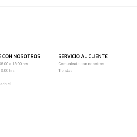
E CON NOSOTROS
SERVICIO AL CLIENTE
08:00 a 18:00 hrs
Comunícate con nosotros
13:00 hrs
Tiendas
ech.cl