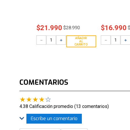
$
21
.
990
$
16
.
990
$
28
.
990
AÑADIR
－
＋
－
＋
AL
CARRITO
COMENTARIOS
★
★
★
★
☆
4.38 Calificación promedio
(13 comentarios)
Escribe un comentario