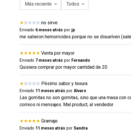
Más reciente
Todos
Agregar comentario
★
☆
☆
☆
☆
no sirve
Título
Enviado
6 meses atrás
por
jp
me salieron hemorroides porque no se disuelven (sal
Califica el producto de 1 a 5 estrellas
★
★
★
★
★
Venta por mayor
★
★
★
★
★
Enviado
7 meses atrás
por
Fernando
Quisiera comprar por mayor cantidad de 20
Tu nombre
★
☆
☆
☆
☆
Pésimo sabor y texura
Enviado
11 meses atrás
por
Alvaro
Dirección de email
Las gomitas no son gomitas, sino que una masa con consi
correos ni mensajes. Mal product, al vendedor
Escribe un comentario
★
★
★
★
★
Gramaje
Enviado
11 meses atrás
por
Sandra