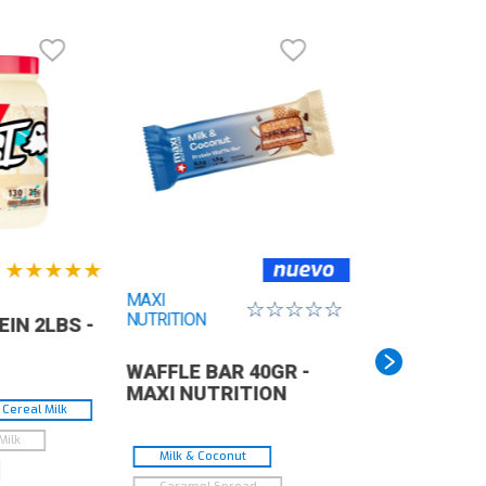
★
★
★
★
★
MAXI
☆
☆
☆
☆
☆
NUTRITION
IN 2LBS -
WAFFLE BAR 40GR -
MAXI NUTRITION
Cereal Milk
Milk
Milk & Coconut