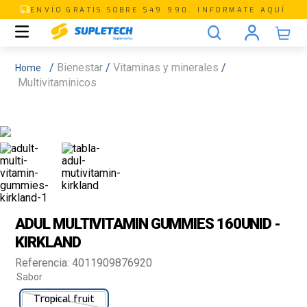
ENVÍO GRATIS SOBRE $49.990. INFORMATE AQUÍ
Bienestar
Vitaminas y minerales
Multivitaminicos
ADUL MULTIVITAMIN GUMMIES 160UNID -
KIRKLAND
Referencia
:
4011909876920
Sabor
Tropical fruit