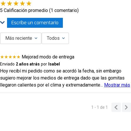
★
★
★
★
★
5 Calificación promedio
(1 comentario)
Escribe un comentario
Más reciente
Todos
Agregar comentario
★
★
★
★
★
Mejorad modo de entrega
Título
Enviado
2 años atrás
por
Isabel
Hoy recibí mi pedido como se acordó la fecha, sin embargo
sugiero mejorar los medios de entrega dado que las gomitas
Califica el producto de 1 a 5 estrellas
llegaron calientes por el clima y extremadamente
...
Mostrar más
★
★
★
★
★
Tu nombre
1 - 1
de
1
Dirección de email