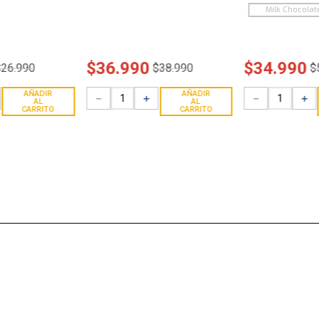
Milk Chocolat
$
36
.
990
$
34
.
990
$
26
.
990
$
38
.
990
$
AÑADIR
AÑADIR
－
＋
－
＋
AL
AL
CARRITO
CARRITO