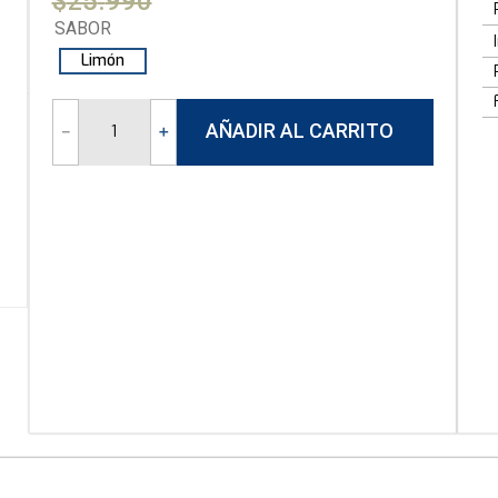
$
25
.
990
SABOR
10
.
isolate
Limón
AÑADIR AL CARRITO
－
＋