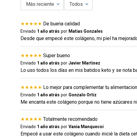
Más reciente
Todos
Agregar comentario
★
★
★
★
★
De buena calidad
Título
Enviado
1 año atrás
por
Matias Gonzales
Desde que empecé este colágeno, mi piel ha mejorado 
Califica el producto de 1 a 5 estrellas
★
★
★
★
★
Super bueno
★
★
★
★
★
Enviado
1 año atrás
por
Javier Martinez
Lo uso todos los días en mis batidos keto y se nota b
Tu nombre
★
★
★
★
★
Lo mejor para complementar tu alimentacio
Enviado
1 año atrás
por
Gonzalo Ortiz
Dirección de email
Me encanta este colágeno porque no tiene azúcares n
★
★
★
★
★
Totalmente recomendado
Escribe un comentario
Enviado
1 año atrás
por
Vania Manquecoi
Empecé a usar este colágeno cuando inicié la dieta ce