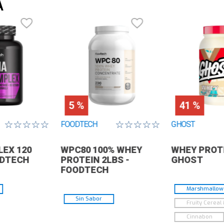
A
5 %
41 %
☆
☆
☆
☆
☆
☆
☆
☆
☆
☆
FOODTECH
GHOST
EX 120
WPC80 100% WHEY
WHEY PROTE
ODTECH
PROTEIN 2LBS -
GHOST
FOODTECH
Marshmallow 
Sin Sabor
Fruity Cereal 
Cinnabon