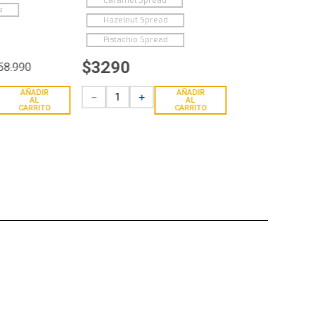
Caramel Spread
e
Hazelnut Spread
Pistachio Spread
$
3290
58
.
990
AÑADIR
AÑADIR
－
＋
AL
AL
CARRITO
CARRITO