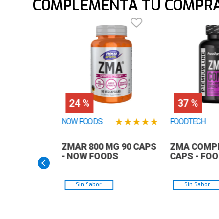
COMPLEMENTA TU COMPR
24 %
37 %
★
★
★
★
★
NOW FOODS
FOODTECH
ZMAR 800 MG 90 CAPS
ZMA COMPL
- NOW FOODS
CAPS - FO
Sin Sabor
Sin Sabor