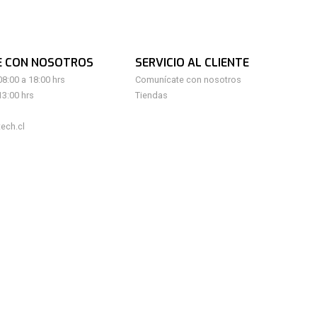
E CON NOSOTROS
SERVICIO AL CLIENTE
08:00 a 18:00 hrs
Comunícate con nosotros
13:00 hrs
Tiendas
ech.cl