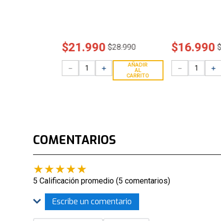
$
21
.
990
$
16
.
990
$
28
.
990
AÑADIR
－
＋
－
＋
AL
CARRITO
COMENTARIOS
★
★
★
★
★
5 Calificación promedio
(5 comentarios)
Escribe un comentario