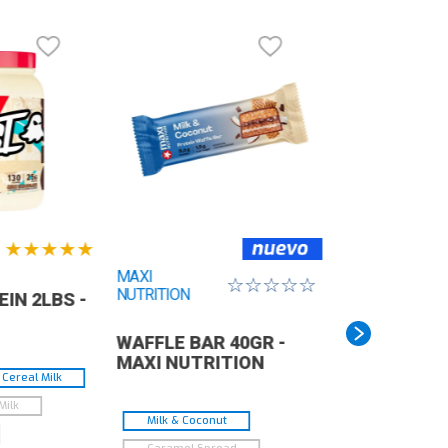
★
★
★
★
★
MAXI
☆
☆
☆
☆
☆
NUTRITION
IN 2LBS -
WAFFLE BAR 40GR -
MAXI NUTRITION
Cereal Milk
Milk
Milk & Coconut