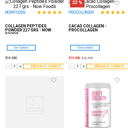
23 %
★
★
★
★
★
★
★
★
★
★
NOW FOODS
PROCOLLAGEN
COLLAGEN PEPTIDES
CACAO COLLAGEN -
POWDER 227 GRS - NOW
PROCOLLAGEN
FOODS
Sin Sabor
Chocolate
$
19
.
590
$
19
.
990
$
25
.
990
－
＋
－
＋
AÑADIR AL CARRITO
AÑADIR AL CARRITO