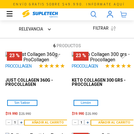
ENVÍO GRATIS SOBRE $49.990. INFORMATE AQUÍ
FILTRAR
RELEVANCIA
6
PRODUCTOS
23 %
23 %
★
★
★
★
★
★
★
★
★
★
PROCOLLAGEN
PROCOLLAGEN
JUST COLLAGEN 360G -
KETO COLLAGEN 300 GRS -
PROCOLLAGEN
PROCOLLAGEN
Sin Sabor
Limón
$
19
.
990
$
19
.
990
$
25
.
990
$
25
.
990
－
＋
－
＋
AÑADIR AL CARRITO
AÑADIR AL CARRITO