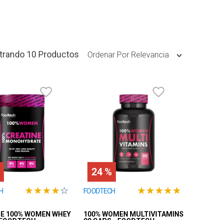
10
Productos
Ordenar Por
Relevancia
24 %
★
★
★
★
☆
★
★
★
★
★
H
FOODTECH
NE 100% WOMEN WHEY
100% WOMEN MULTIVITAMINS