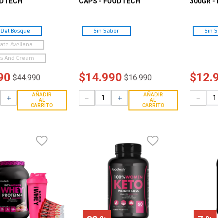
ODTECH
CAPS - FOODTECH
300GR -
 Del Bosque
Sin Sabor
Sin 
ate Avellana
es And Cream
90
$
14
.
990
$
12
.
$
44
.
990
$
16
.
990
AÑADIR
AÑADIR
＋
－
＋
－
AL
AL
CARRITO
CARRITO