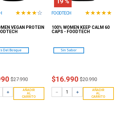
19 %
★
★
★
★
☆
★
★
★
★
★
H
FOODTECH
OMEN VEGAN PROTEIN
100% WOMEN KEEP CALM 60
FOODTECH
CAPS - FOODTECH
os Del Bosque
Sin Sabor
990
$
16
.
990
$
27
.
990
$
20
.
990
AÑADIR
AÑADIR
＋
－
＋
AL
AL
CARRITO
CARRITO