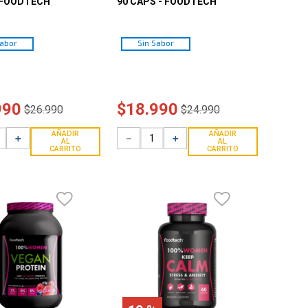
 FOODTECH
90 CAPS - FOODTECH
Sabor
Sin Sabor
990
$
18
.
990
$
26
.
990
$
24
.
990
AÑADIR
AÑADIR
＋
－
＋
AL
AL
CARRITO
CARRITO