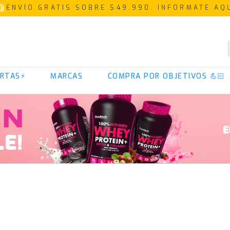
ENVÍO GRATIS SOBRE $49.990. INFORMATE AQ
TÉRMINOS MÁS BUSCADOS
RTAS⚡
MARCAS
COMPRA POR OBJETIVOS 💪🏻
1
.
proteina
2
.
creatina
3
.
iso 100
4
.
magnesio
5
.
omega 3
6
.
colageno
7
.
prostar
8
.
pre entreno
9
.
whey