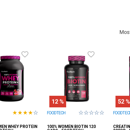
10
.
isolate
12 %
52 %
★
★
★
★
☆
☆
☆
☆
☆
☆
FOODTECH
FOODTEC
MEN WHEY PROTEIN
100% WOMEN BIOTIN 120
CREATI