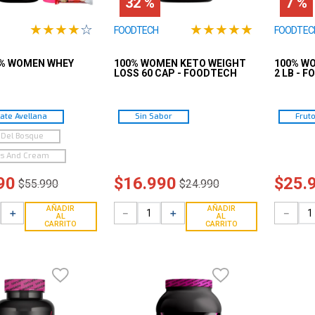
32 %
7 %
★
★
★
★
☆
★
★
★
★
★
FOODTECH
FOODTEC
0% WOMEN WHEY
100% WOMEN KETO WEIGHT
100% W
LOSS 60 CAP - FOODTECH
2 LB - 
ate Avellana
Sin Sabor
Frut
 Del Bosque
es And Cream
90
$
16
.
990
$
25
.
$
55
.
990
$
24
.
990
AÑADIR
AÑADIR
＋
－
＋
－
AL
AL
CARRITO
CARRITO