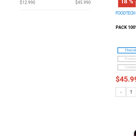
18 %
$12.990
$45.990
FOODTECH
PACK 10
Chocol
Frutos
Cooki
$
45
.
9
－