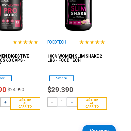
★
★
★
★
★
★
★
★
★
★
FOODTECH
EN DIGESTIVE
100% WOMEN SLIM SHAKE 2
CS 60 CAPS -
LBS - FOODTECH
H
bor
Smore
90
$
29
.
390
$
24
.
990
AÑADIR
AÑADIR
＋
－
＋
AL
AL
CARRITO
CARRITO
Ver más