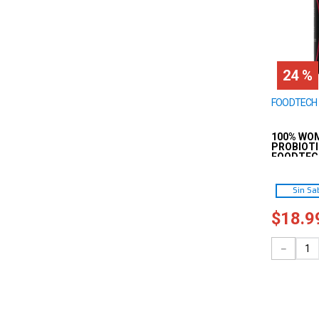
24 %
FOODTECH
100% WOM
PROBIOTI
FOODTEC
Sin Sa
$
18
.
9
－