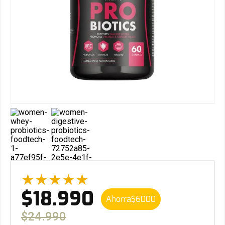
★
★
★
★
★
$
18
.
990
Ahorra
$
6000
$
24
.
990