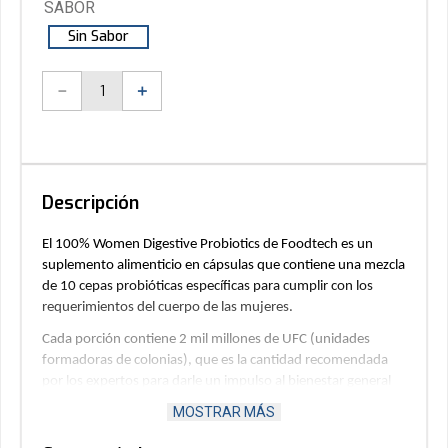
SABOR
Sin Sabor
－
＋
Descripción
El 100% Women Digestive Probiotics de Foodtech es un 
suplemento alimenticio en cápsulas que contiene una mezcla 
de 10 cepas probióticas específicas para cumplir con los 
requerimientos del cuerpo de las mujeres. 
Cada porción contiene 2 mil millones de UFC (unidades 
formadoras de colonias), que es la cantidad recomendada 
por los expertos para darle un impulso al bienestar general 
del cuerpo femenino y mejorar su vitalidad.
MOSTRAR MÁS