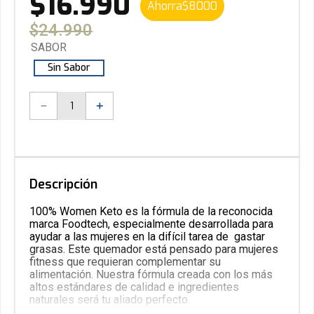
$
16
.
990
Ahorra
$
8000
$
24
.
990
SABOR
Sin Sabor
－
＋
Descripción
100% Women Keto es la fórmula de la reconocida
marca Foodtech, especialmente desarrollada para
ayudar a las mujeres en la difícil tarea de
gastar
grasas. Este quemador está pensado para mujeres
fitness que requieran complementar su
alimentación. Nuestra fórmula creada con los más
altos estándares de calidad e ingredientes
naturales será tu aliado perfecto.