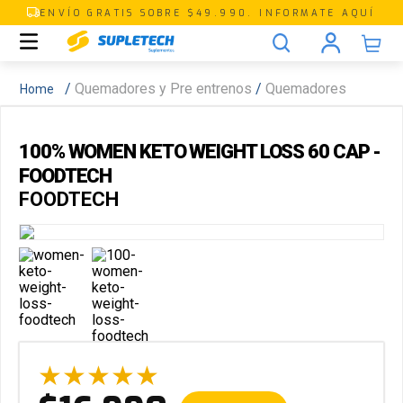
ENVÍO GRATIS SOBRE $49.990. INFORMATE AQUÍ
Quemadores y Pre entrenos
Quemadores
100% WOMEN KETO WEIGHT LOSS 60 CAP -
FOODTECH
FOODTECH
★
★
★
★
★