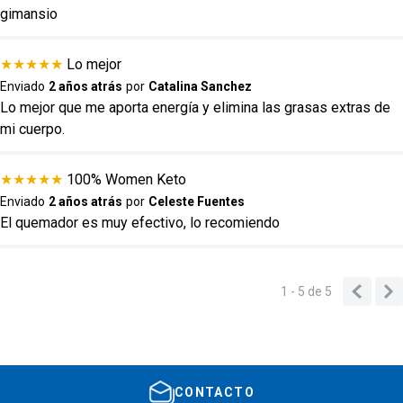
gimansio
Escribe un comentario
★
★
★
★
★
Lo mejor
Enviado
2 años atrás
por
Catalina Sanchez
Lo mejor que me aporta energía y elimina las grasas extras de
mi cuerpo.
ENVIAR COMENTARIO
★
★
★
★
★
100% Women Keto
Enviado
2 años atrás
por
Celeste Fuentes
El quemador es muy efectivo, lo recomiendo
1 - 5
de
5
CONTACTO