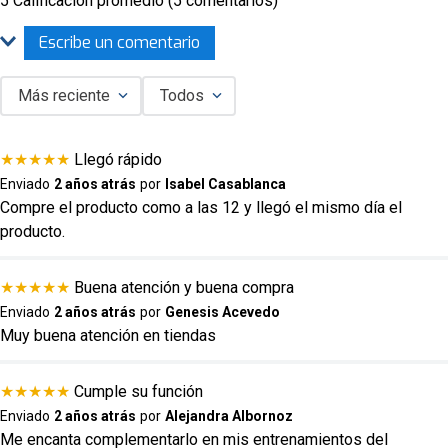
5 Calificación promedio
(5 comentarios)
Escribe un comentario
Más reciente
Todos
Agregar comentario
★
★
★
★
★
Llegó rápido
Título
Enviado
2 años atrás
por
Isabel Casablanca
Compre el producto como a las 12 y llegó el mismo día el
producto.
Califica el producto de 1 a 5 estrellas
★
★
★
★
★
★
★
★
★
★
Buena atención y buena compra
Enviado
2 años atrás
por
Genesis Acevedo
Tu nombre
Muy buena atención en tiendas
★
★
★
★
★
Cumple su función
Dirección de email
Enviado
2 años atrás
por
Alejandra Albornoz
Me encanta complementarlo en mis entrenamientos del