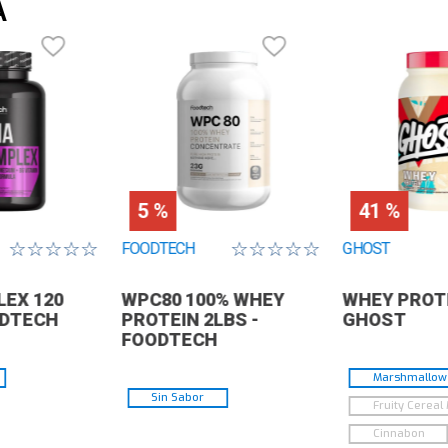
A
c
5 %
41 %
☆
☆
☆
☆
☆
☆
☆
☆
☆
☆
FOODTECH
GHOST
EX 120
WPC80 100% WHEY
WHEY PROTE
ODTECH
PROTEIN 2LBS -
GHOST
FOODTECH
Marshmallow 
Sin Sabor
Fruity Cereal 
Cinnabon