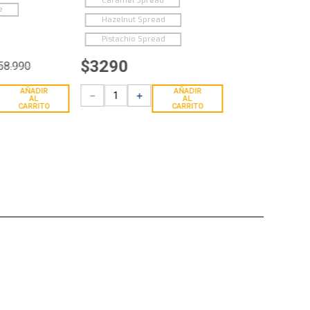
Caramel Spread
e
Hazelnut Spread
Pistachio Spread
$
3290
58
.
990
AÑADIR
AÑADIR
－
＋
AL
AL
CARRITO
CARRITO