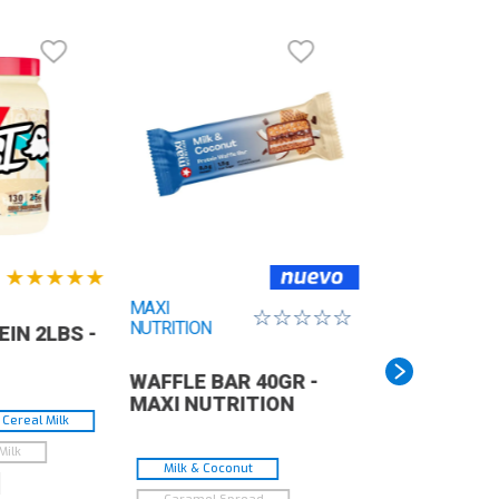
ontenido: 907gramos.
★
★
★
★
★
MAXI
☆
☆
☆
☆
☆
NUTRITION
IN 2LBS -
WAFFLE BAR 40GR -
MAXI NUTRITION
Cereal Milk
Milk
Milk & Coconut