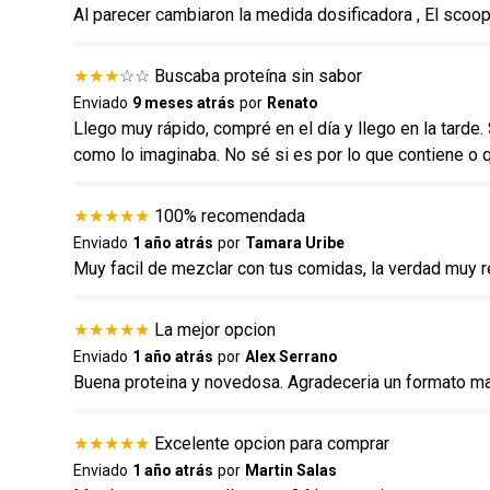
Al parecer cambiaron la medida dosificadora , El scoo
★
★
★
☆
☆
Buscaba proteína sin sabor
Enviado
9 meses atrás
por
Renato
ENVIAR COMENTARIO
Llego muy rápido, compré en el día y llego en la tarde.
como lo imaginaba. No sé si es por lo que contiene o 
★
★
★
★
★
100% recomendada
Enviado
1 año atrás
por
Tamara Uribe
Muy facil de mezclar con tus comidas, la verdad muy
★
★
★
★
★
La mejor opcion
Enviado
1 año atrás
por
Alex Serrano
Buena proteina y novedosa. Agradeceria un formato m
★
★
★
★
★
Excelente opcion para comprar
Enviado
1 año atrás
por
Martin Salas