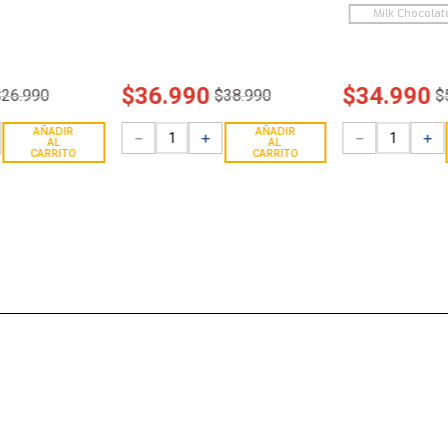
Milk Chocolat
$
36
.
990
$
34
.
990
$
26
.
990
$
38
.
990
$
AÑADIR
AÑADIR
－
＋
－
＋
AL
AL
CARRITO
CARRITO