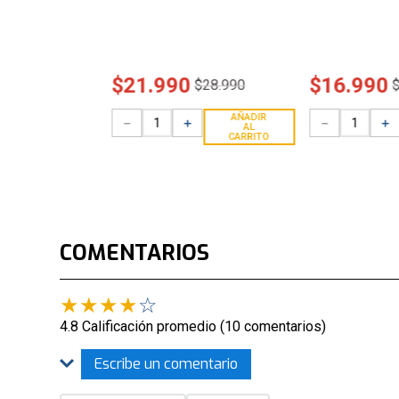
$
21
.
990
$
16
.
990
$
28
.
990
AÑADIR
－
＋
－
＋
AL
CARRITO
COMENTARIOS
★
★
★
★
☆
4.8 Calificación promedio
(10 comentarios)
Escribe un comentario