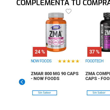
COMPLEMENTA TU COMPR
24 %
37 %
★
★
★
★
★
NOW FOODS
FOODTECH
ZMAR 800 MG 90 CAPS
ZMA COMPL
- NOW FOODS
CAPS - FO
Sin Sabor
Sin Sabor