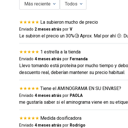
Más reciente
Todos
Agregar comentario
★
★
★
★
★
La subieron mucho de precio
Título
Enviado
2 meses atrás
por
V
Le subiron el precio un 30%🧐 Aprox. Mal por ahí 🫤. Du
Califica el producto de 1 a 5 estrellas
★
★
★
★
★
1 estrella a la tienda
★
★
★
★
★
Enviado
4 meses atrás
por
Fernanda
Llevo tomando está proteína por mucho tiempo y debo d
Tu nombre
descuento real, deberían mantener su precio habitual.
★
★
★
★
★
Tiene el AMINOGRAMA EN SU ENVASE?
Dirección de email
Enviado
4 meses atrás
por
PAOLA
me gustaría saber si el aminograma viene en su etiqu
Escribe un comentario
★
★
★
★
★
Medida dosificadora
Enviado
4 meses atrás
por
Rodrigo