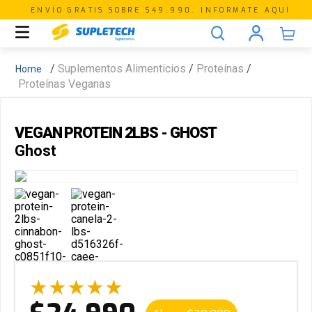
ENVÍO GRATIS SOBRE $49.990. INFORMATE AQUÍ
Suplementos Alimenticios
Proteínas
Proteínas Veganas
VEGAN PROTEIN 2LBS - GHOST
Ghost
★
★
★
★
★