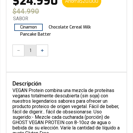
$
24
.
990
Ahorra
$
20
.
000
$
44
.
990
SABOR
Cinamon
Chocolate Cereal Milk
Pancake Batter
－
＋
Descripción
VEGAN Protein combina una mezcla de proteínas
veganas totalmente descubierta (sin soja) con
nuestros legendarios sabores para ofrecer un
producto proteico de origen vegetal. Fácil de beber,
fácil de digerir... fácil de obsesionarse. Uso
sugerido:- Mezcle cada cucharada (porción) de
GHOST VEGAN PROTEIN con 8-10oz de agua o
bebida de su elección. Varíe la cantidad de líquido a