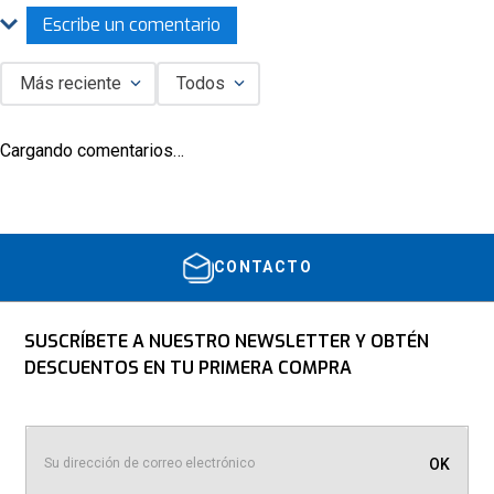
Escribe un comentario
Más reciente
Todos
Agregar comentario
Cargando comentarios…
Título
Califica el producto de 1 a 5 estrellas
CONTACTO
★
★
★
★
★
Tu nombre
SUSCRÍBETE A NUESTRO NEWSLETTER Y OBTÉN
DESCUENTOS EN TU PRIMERA COMPRA
Dirección de email
OK