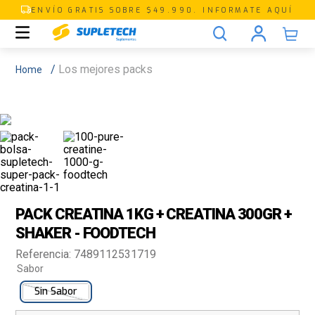
ENVÍO GRATIS SOBRE $49.990. INFORMATE AQUÍ
Los mejores packs
PACK CREATINA 1KG + CREATINA 300GR +
SHAKER - FOODTECH
Referencia
:
7489112531719
Sabor
Sin Sabor