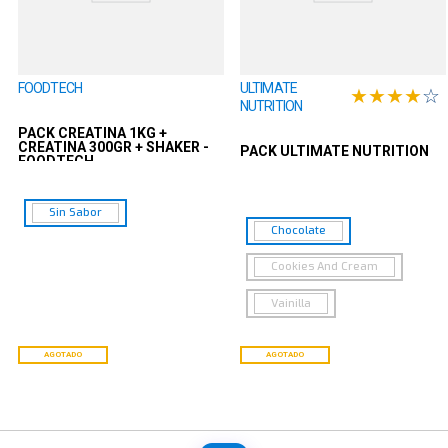
FOODTECH
ULTIMATE
★
★
★
★
☆
NUTRITION
PACK CREATINA 1KG +
CREATINA 300GR + SHAKER -
PACK ULTIMATE NUTRITION
FOODTECH
Sin Sabor
Chocolate
Cookies And Cream
Vainilla
AGOTADO
AGOTADO