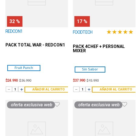
32 %
17 %
★
★
★
★
★
REDCON1
FOODTECH
PACK TOTAL WAR - REDCON1
PACK 4CHEF + PERSONAL
MIXER
Fruit Punch
Sin Sabor
$
24
.
990
$
37
.
990
$
36
.
990
$
45
.
990
－
＋
－
＋
AÑADIR AL CARRITO
AÑADIR AL CARRITO
oferta exclusiva web
oferta exclusiva web