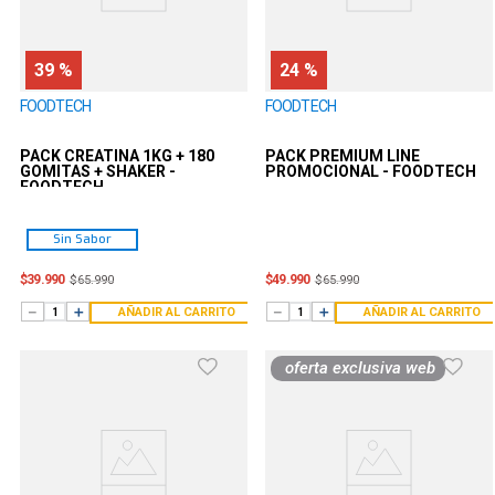
39 %
24 %
FOODTECH
FOODTECH
PACK CREATINA 1KG + 180
PACK PREMIUM LINE
GOMITAS + SHAKER -
PROMOCIONAL - FOODTECH
FOODTECH
Sin Sabor
$
39
.
990
$
49
.
990
$
65
.
990
$
65
.
990
－
＋
－
＋
AÑADIR AL CARRITO
AÑADIR AL CARRITO
oferta exclusiva web