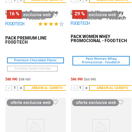
16 %
29 %
oferta exclusiva web
oferta exclusiva web
★
★
★
★
☆
FOODTECH
FOODTECH
PACK WOMEN WHEY
PACK PREMIUM LINE
PROMOCIONAL - FOODTECH
FOODTECH
Pack Women Whey
Premium Chocolate Flavor
Promocional - Foodtech
Smothie Delite Vainilla
$
48
.
990
$
46
.
990
$
58
.
460
$
65
.
990
－
＋
－
＋
AÑADIR AL CARRITO
AÑADIR AL CARRITO
oferta exclusiva web
oferta exclusiva web