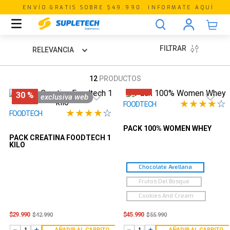
ENVÍO GRATIS SOBRE $49.990. INFORMATE AQUÍ
FILTRAR
RELEVANCIA
12
PRODUCTOS
18 %
30 %
oferta exclusiva web
★
★
★
★
☆
FOODTECH
★
★
★
★
☆
FOODTECH
PACK 100% WOMEN WHEY
PACK CREATINA FOODTECH 1
KILO
Chocolate Avellana
Frutos Del Bosque
Cookies And Cream
$
29
.
990
$
45
.
990
$
42
.
990
$
55
.
990
－
＋
－
＋
AÑADIR AL CARRITO
AÑADIR AL CARRITO