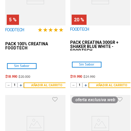
5 %
20 %
★
★
★
★
★
FOODTECH
FOODTECH
PACK CREATINA 300GR +
PACK 100% CREATINA
SHAKER BLUE WHITE -
FOODTECH
FOODTECH
Sin Sabor
Sin Sabor
$
18
.
990
$
19
.
990
$
20
.
000
$
24
.
990
－
＋
－
＋
AÑADIR AL CARRITO
AÑADIR AL CARRITO
oferta exclusiva web