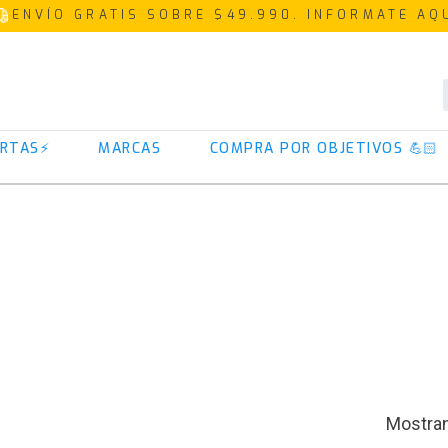
ENVÍO GRATIS SOBRE $49.990. INFORMATE AQ
TÉRMINOS MÁS BUSCADOS
RTAS⚡
MARCAS
COMPRA POR OBJETIVOS 💪🏻
1
.
proteina
2
.
creatina
3
.
iso 100
4
.
magnesio
5
.
omega 3
6
.
colageno
7
.
prostar
8
.
pre entreno
9
.
whey