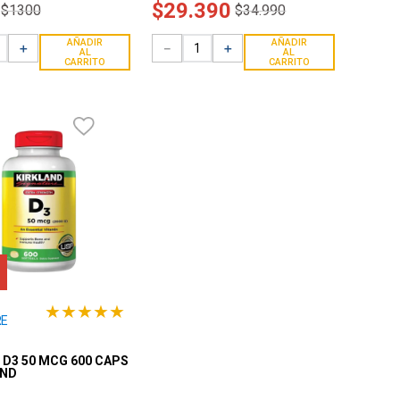
$
29
.
390
$
1300
$
34
.
990
AÑADIR
AÑADIR
＋
－
＋
AL
AL
CARRITO
CARRITO
★
★
★
★
★
RE
 D3 50 MCG 600 CAPS
AND