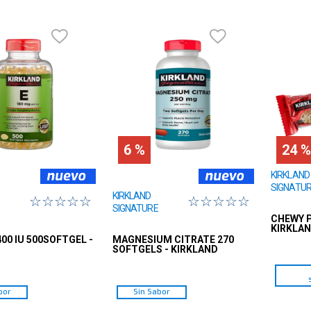
10
.
isolate
6 %
24 %
KIRKLAND
SIGNATU
KIRKLAND
☆
☆
☆
☆
☆
☆
☆
☆
☆
☆
SIGNATURE
CHEWY P
KIRKLA
400 IU 500SOFTGEL -
MAGNESIUM CITRATE 270
D
SOFTGELS - KIRKLAND
bor
Sin Sabor