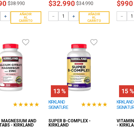
90
$
32
.
990
$
990
$
38
.
990
$
34
.
990
AÑADIR
AÑADIR
＋
－
＋
－
AL
AL
CARRITO
CARRITO
13 %
15 %
KIRKLAND
KIRKLAND
★
★
★
★
★
★
★
★
★
★
SIGNATURE
SIGNATU
, MAGNESIUM AND
SUPER B-COMPLEX -
VITAMIN
 TABS - KIRKLAND
KIRKLAND
- KIRKL