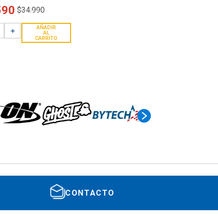
590
$
34
.
990
AÑADIR
＋
AL
CARRITO
CONTACTO