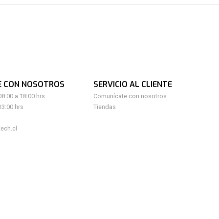
E CON NOSOTROS
SERVICIO AL CLIENTE
08:00 a 18:00 hrs
Comunícate con nosotros
13:00 hrs
Tiendas
ech.cl