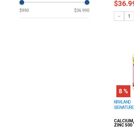
$
36
.
9
250
$990
$36.990
－
1
8 %
KIRKLAND
SIGNATURE
CALCIUM
ZINC 500