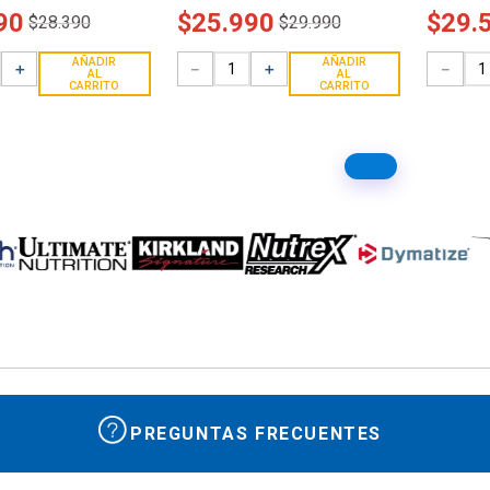
90
$
25
.
990
$
29
.
$
28
.
390
$
29
.
990
AÑADIR
AÑADIR
＋
－
＋
－
AL
AL
CARRITO
CARRITO
PREGUNTAS FRECUENTES