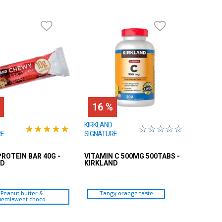
16 %
KIRKLAND
★
★
★
★
★
☆
☆
☆
☆
☆
RE
SIGNATURE
ROTEIN BAR 40G -
VITAMIN C 500MG 500TABS -
ND
KIRKLAND
Peanut butter &
Tangy orange taste
semisweet choco