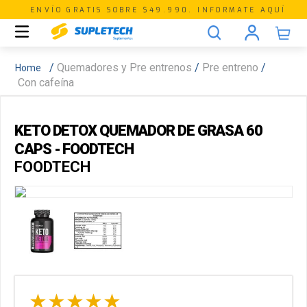
ENVÍO GRATIS SOBRE $49.990. INFORMATE AQUÍ
Quemadores y Pre entrenos
Pre entreno
Con cafeína
KETO DETOX QUEMADOR DE GRASA 60
CAPS - FOODTECH
FOODTECH
★
★
★
★
★