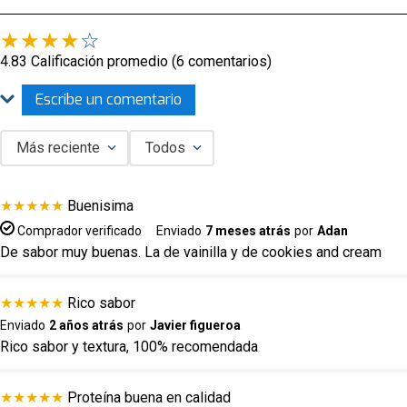
★
★
★
★
☆
4.83 Calificación promedio
(6 comentarios)
Escribe un comentario
Más reciente
Todos
Agregar comentario
★
★
★
★
★
Buenisima
Título
Comprador verificado
Enviado
7 meses atrás
por
Adan
De sabor muy buenas. La de vainilla y de cookies and cream
Califica el producto de 1 a 5 estrellas
★
★
★
★
★
Rico sabor
★
★
★
★
★
Enviado
2 años atrás
por
Javier figueroa
Tu nombre
Rico sabor y textura, 100% recomendada
★
★
★
★
★
Proteína buena en calidad