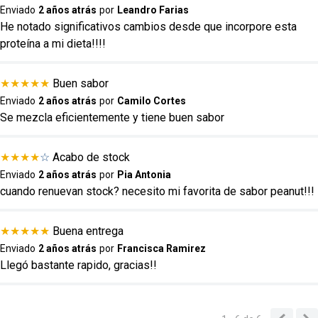
Dirección de email
Enviado
2 años atrás
por
Leandro Farias
He notado significativos cambios desde que incorpore esta
proteína a mi dieta!!!!
Escribe un comentario
★
★
★
★
★
Buen sabor
Enviado
2 años atrás
por
Camilo Cortes
Se mezcla eficientemente y tiene buen sabor
★
★
★
★
☆
Acabo de stock
ENVIAR COMENTARIO
Enviado
2 años atrás
por
Pia Antonia
cuando renuevan stock? necesito mi favorita de sabor peanut!!!
★
★
★
★
★
Buena entrega
Enviado
2 años atrás
por
Francisca Ramirez
Llegó bastante rapido, gracias!!