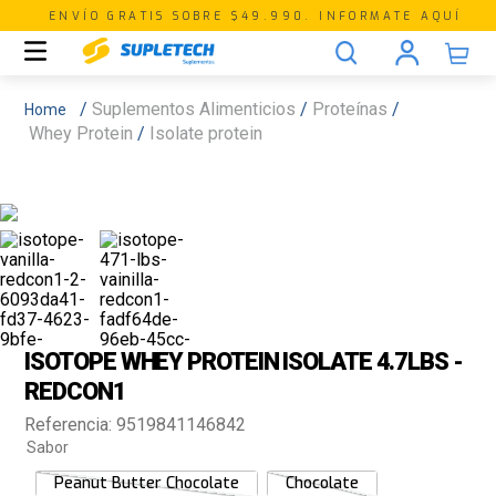
ENVÍO GRATIS SOBRE $49.990. INFORMATE AQUÍ
Suplementos Alimenticios
Proteínas
Whey Protein
Isolate protein
ISOTOPE WHEY PROTEIN ISOLATE 4.7LBS -
REDCON1
Referencia
:
9519841146842
Sabor
Peanut Butter Chocolate
Chocolate