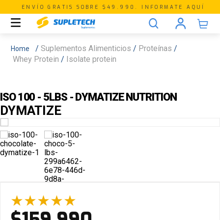
ENVÍO GRATIS SOBRE $49.990. INFORMATE AQUÍ
Suplementos Alimenticios
Proteínas
Whey Protein
Isolate protein
ISO 100 - 5LBS - DYMATIZE NUTRITION
DYMATIZE
★
★
★
★
★
$
159
.
990