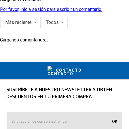
alta calidad que tu cuerpo necesita.
Digestión súper rápida
: El aislado hidrolizado de 
Por favor, inicia sesión para escribir un comentario.
proteína de suero utilizado en ISO 100 se ha 
procesado para obtener una estructura más pequeña, 
Más reciente
Todos
lo que permite una digestión y absorción más rápida, 
asegurando que los nutrientes lleguen rápidamente a 
tus músculos.
Cargando comentarios…
Instrucciones de uso:
Mezcla una porción (un scoop) de proteína ISO 100 con 
aproximadamente 250 ml de agua o leche desnatada en un 
shaker o batidora. Agita bien hasta obtener una mezcla 
CONTACTO
homogénea. Se recomienda tomarlo inmediatamente después 
de entrenar para aprovechar al máximo su efecto en la 
recuperación muscular. También puede tomarse en otros 
SUSCRÍBETE A NUESTRO NEWSLETTER Y OBTÉN
momentos del día para complementar la ingesta de proteínas 
DESCUENTOS EN TU PRIMERA COMPRA
en la dieta.
OK