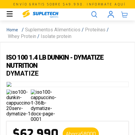
ENVÍO GRATIS SOBRE $49.990. INFORMATE AQUÍ
Suplementos Alimenticios
Proteínas
Whey Protein
Isolate protein
ISO 100 1.4 LB DUNKIN - DYMATIZE
NUTRITION
DYMATIZE
$
62
.
990
Ahorra
$
8000