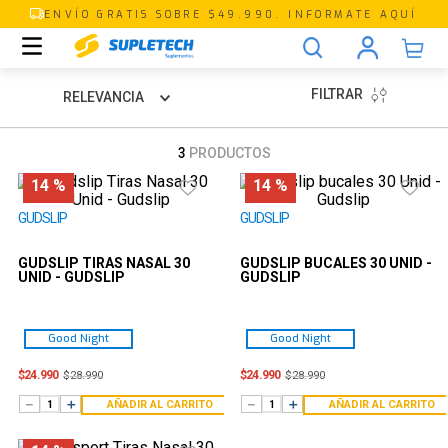
ENVÍO GRATIS SOBRE $49.990. INFORMATE AQUÍ
FILTRAR
RELEVANCIA
3
PRODUCTOS
14 %
14 %
GUDSLIP
GUDSLIP
GUDSLIP TIRAS NASAL 30
GUDSLIP BUCALES 30 UNID -
UNID - GUDSLIP
GUDSLIP
Good Night
Good Night
$
24
.
990
$
24
.
990
$
28
.
990
$
28
.
990
－
＋
－
＋
AÑADIR AL CARRITO
AÑADIR AL CARRITO