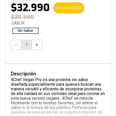
$
32
.
990
Ahorra
$
6000
$
38
.
990
SABOR
Sin Sabor
－
＋
Descripción
4Chef Vegan Pro es una proteína sin sabor
diseñada especialmente para quienes buscan una
manera versátil y eficiente de incorporar proteínas
de alta calidad en sus comidas ideal para cocinar en
esta nueva versión vegana , 4Chef se mezcla
fácilmente con tu recetas favoritas, sin alterar el
sabor ni la textura de tus platillos.Perfecta para
quienes desean potenciar su ingesta proteicas sin