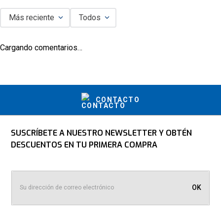
Más reciente
Todos
Agregar comentario
Cargando comentarios…
Título
Califica el producto de 1 a 5 estrellas
CONTACTO
★
★
★
★
★
Tu nombre
SUSCRÍBETE A NUESTRO NEWSLETTER Y OBTÉN
DESCUENTOS EN TU PRIMERA COMPRA
Dirección de email
OK
Escribe un comentario