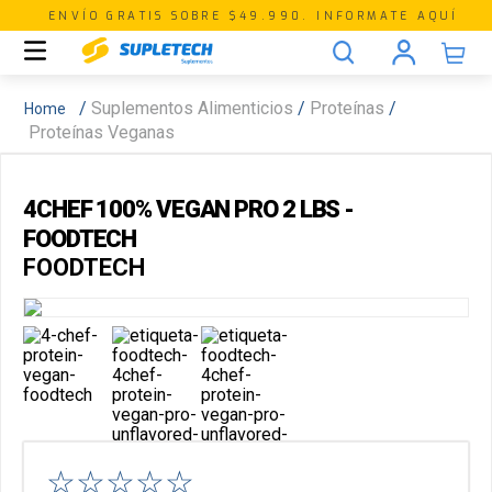
ENVÍO GRATIS SOBRE $49.990. INFORMATE AQUÍ
Suplementos Alimenticios
Proteínas
Proteínas Veganas
4CHEF 100% VEGAN PRO 2 LBS -
FOODTECH
FOODTECH
☆
☆
☆
☆
☆