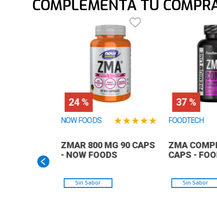
COMPLEMENTA TU COMPR
24 %
37 %
★
★
★
★
★
NOW FOODS
FOODTECH
ZMAR 800 MG 90 CAPS
ZMA COMPL
- NOW FOODS
CAPS - FO
Sin Sabor
Sin Sabor