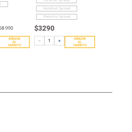
Caramel Spread
e
Hazelnut Spread
Pistachio Spread
$
3290
58
.
990
AÑADIR
AÑADIR
－
＋
AL
AL
CARRITO
CARRITO