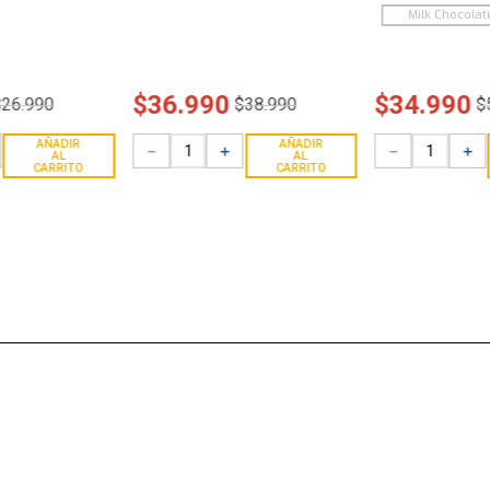
Milk Chocolat
$
36
.
990
$
34
.
990
$
26
.
990
$
38
.
990
$
AÑADIR
AÑADIR
－
＋
－
＋
AL
AL
CARRITO
CARRITO