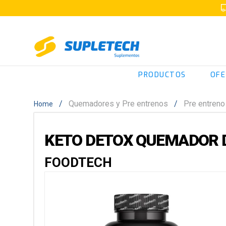
PRODUCTOS
OFE
Quemadores y Pre entrenos
Pre entreno
KETO DETOX QUEMADOR D
FOODTECH