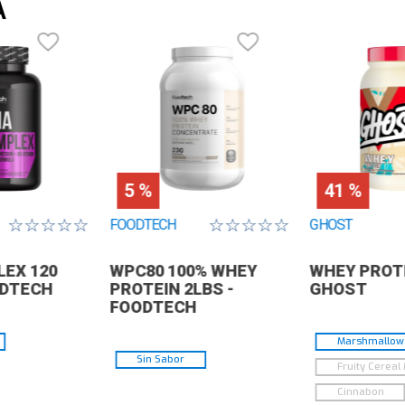
A
Ma
de
Co
Co
5 %
41 %
☆
☆
☆
☆
☆
☆
☆
☆
☆
☆
FOODTECH
GHOST
EX 120
WPC80 100% WHEY
WHEY PROTE
ODTECH
PROTEIN 2LBS -
GHOST
FOODTECH
Marshmallow 
Sin Sabor
Fruity Cereal 
Cinnabon