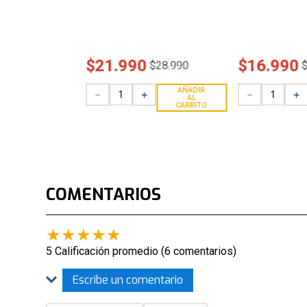
$
21
.
990
$
16
.
990
$
28
.
990
AÑADIR
－
＋
－
＋
AL
CARRITO
COMENTARIOS
★
★
★
★
★
5 Calificación promedio
(6 comentarios)
Escribe un comentario