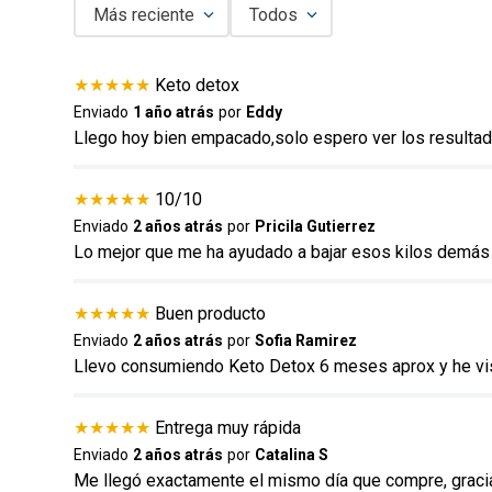
Más reciente
Todos
Agregar comentario
★
★
★
★
★
Keto detox
Título
Enviado
1 año atrás
por
Eddy
Llego hoy bien empacado,solo espero ver los resultad
Califica el producto de 1 a 5 estrellas
★
★
★
★
★
10/10
★
★
★
★
★
Enviado
2 años atrás
por
Pricila Gutierrez
Lo mejor que me ha ayudado a bajar esos kilos demás
Tu nombre
★
★
★
★
★
Buen producto
Enviado
2 años atrás
por
Sofia Ramirez
Dirección de email
Llevo consumiendo Keto Detox 6 meses aprox y he vi
★
★
★
★
★
Entrega muy rápida
Escribe un comentario
Enviado
2 años atrás
por
Catalina S
Me llegó exactamente el mismo día que compre, graci