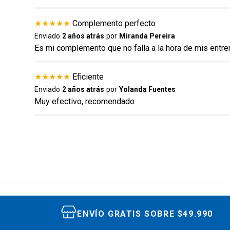
★
★
★
★
★
Complemento perfecto
Enviado
2 años atrás
por
Miranda Pereira
Es mi complemento que no falla a la hora de mis entr
ENVIAR COMENTARIO
★
★
★
★
★
Eficiente
Enviado
2 años atrás
por
Yolanda Fuentes
Muy efectivo, recomendado
ENVÍO GRATIS SOBRE $49.990