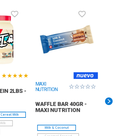
ntener en un lugar fresco, seco y alejado
l alcance de los niños.
nsumir máximo 1 porción al día.
ntenido Neto: 21g.
★
★
★
★
★
MAXI
☆
☆
☆
☆
☆
NUTRITION
IN 2LBS -
WAFFLE BAR 40GR -
MAXI NUTRITION
Cereal Milk
Milk
Milk & Coconut