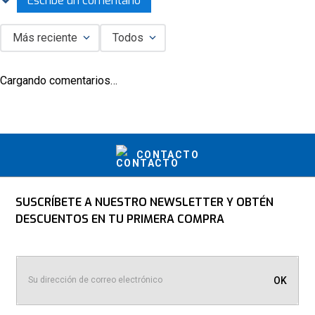
Escribe un comentario
Más reciente
Todos
Agregar comentario
Cargando comentarios…
Título
Califica el producto de 1 a 5 estrellas
CONTACTO
★
★
★
★
★
Tu nombre
SUSCRÍBETE A NUESTRO NEWSLETTER Y OBTÉN
DESCUENTOS EN TU PRIMERA COMPRA
Dirección de email
OK
Escribe un comentario