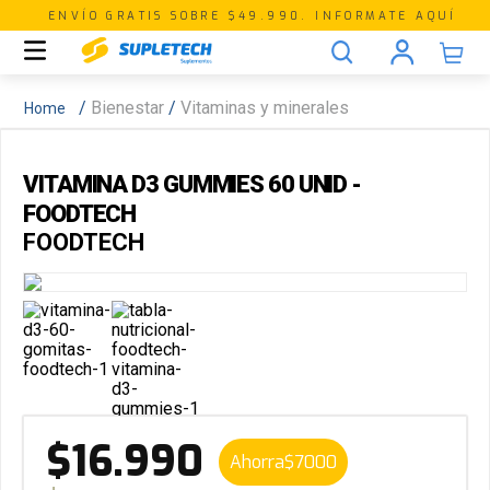
ENVÍO GRATIS SOBRE $49.990. INFORMATE AQUÍ
Bienestar
Vitaminas y minerales
VITAMINA D3 GUMMIES 60 UNID -
FOODTECH
FOODTECH
$
16
.
990
Ahorra
$
7000