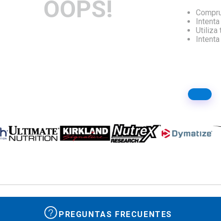
OOPS!
Compru
10
.
isolate
Intenta
Utiliza
Intent
PREGUNTAS FRECUENTES