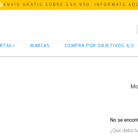
ENVÍO GRATIS SOBRE $49.990. INFORMATE AQ
TÉRMINOS MÁS BUSCADOS
RTAS⚡
MARCAS
COMPRA POR OBJETIVOS 💪🏻
1
.
proteina
2
.
creatina
3
.
iso 100
4
.
magnesio
5
.
omega 3
6
.
colageno
7
.
prostar
No se encont
8
.
pre entreno
¿Qué debo h
9
.
whey