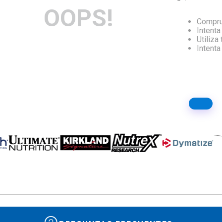
OOPS!
10
.
isolate
Compru
Intenta
Utiliza
Intent