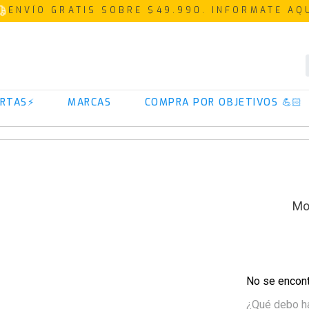
ENVÍO GRATIS SOBRE $49.990. INFORMATE AQ
TÉRMINOS MÁS BUSCADOS
RTAS⚡
MARCAS
COMPRA POR OBJETIVOS 💪🏻
1
.
proteina
2
.
creatina
3
.
iso 100
4
.
magnesio
5
.
omega 3
6
.
colageno
7
.
prostar
8
.
pre entreno
No se encont
¿Qué debo h
9
.
whey