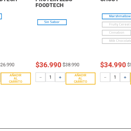
FOODTECH
Marshmallow 
Sin Sabor
Fruity Cereal 
Cinnabon
Milk Chocolat
$
36
.
990
$
34
.
990
$
26
.
990
$
38
.
990
$
AÑADIR
AÑADIR
－
＋
－
＋
AL
AL
CARRITO
CARRITO