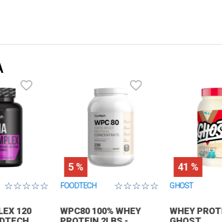
A
5 %
41 %
☆
☆
☆
☆
☆
☆
☆
☆
☆
☆
FOODTECH
GHOST
EX 120
WPC80 100% WHEY
WHEY PROTE
ODTECH
PROTEIN 2LBS -
GHOST