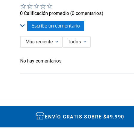
☆
☆
☆
☆
☆
0 Calificación promedio
(0 comentarios)
Escribe un comentario
Más reciente
Todos
Agregar comentario
No hay comentarios.
Título
Califica el producto de 1 a 5 estrellas
★
★
★
★
★
Tu nombre
ENVÍO GRATIS SOBRE $49.990
Dirección de email