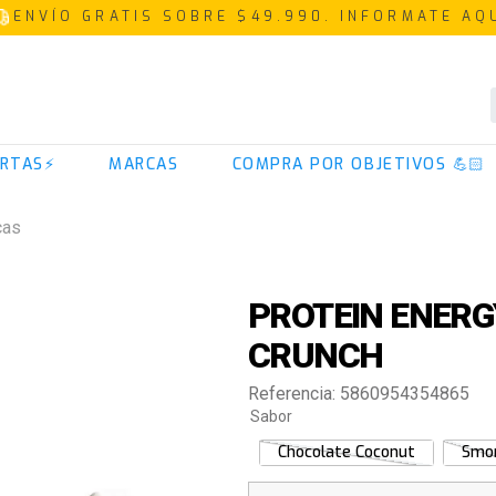
ENVÍO GRATIS SOBRE $49.990. INFORMATE AQ
TÉRMINOS MÁS BUSCADOS
RTAS⚡
MARCAS
COMPRA POR OBJETIVOS 💪🏻
1
.
proteina
2
.
creatina
cas
3
.
iso 100
4
.
omega 3
PROTEIN ENERG
5
.
colageno
CRUNCH
6
.
magnesio
Referencia
:
5860954354865
7
.
prostar
Sabor
8
.
pre entreno
Chocolate Coconut
Smo
9
.
whey protein