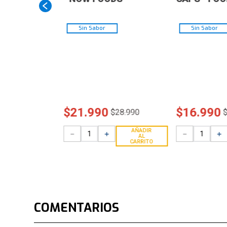
Sin Sabor
Sin Sabor
$
21
.
990
$
16
.
990
$
28
.
990
AÑADIR
－
＋
－
＋
AL
CARRITO
COMENTARIOS