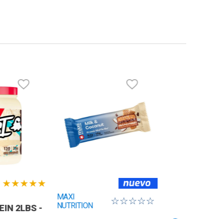
★
★
★
★
★
MAXI
☆
☆
☆
☆
☆
NUTRITION
IN 2LBS -