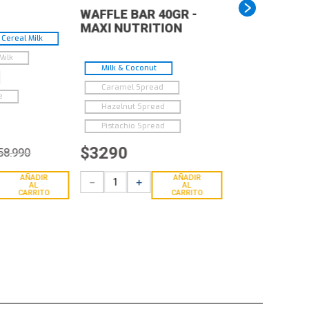
WAFFLE BAR 40GR -
MAXI NUTRITION
Cereal Milk
Milk
Milk & Coconut
Caramel Spread
e
Hazelnut Spread
Pistachio Spread
$
3290
58
.
990
AÑADIR
AÑADIR
－
＋
AL
AL
CARRITO
CARRITO