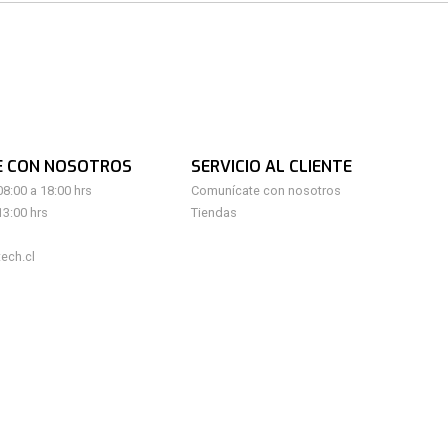
E CON NOSOTROS
SERVICIO AL CLIENTE
08:00 a 18:00 hrs
Comunícate con nosotros
13:00 hrs
Tiendas
ech.cl