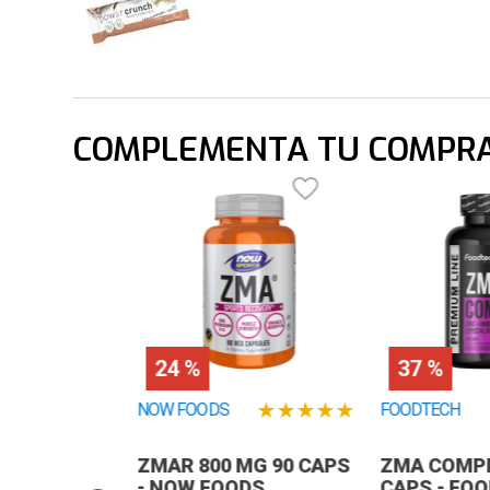
COMPLEMENTA TU COMPR
24 %
37 %
★
★
★
★
★
NOW FOODS
FOODTECH
ZMAR 800 MG 90 CAPS
ZMA COMPL
- NOW FOODS
CAPS - FO