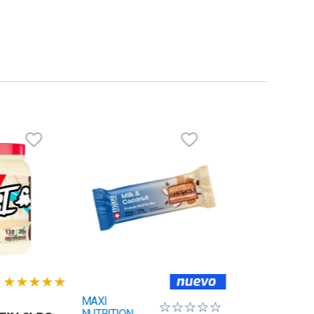
★
★
★
★
★
MAXI
☆
☆
☆
☆
☆
NUTRITION