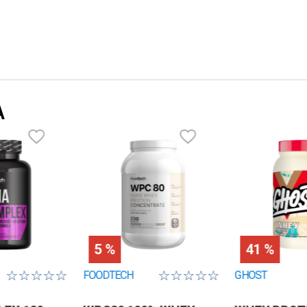
A
5 %
41 %
☆
☆
☆
☆
☆
☆
☆
☆
☆
☆
FOODTECH
GHOST