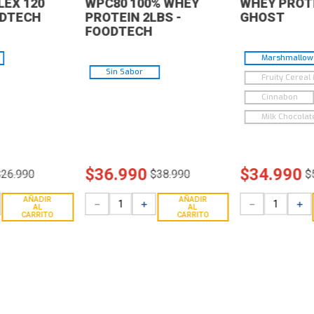
EX 120
WPC80 100% WHEY
WHEY PROTE
ODTECH
PROTEIN 2LBS -
GHOST
FOODTECH
Marshmallow 
Sin Sabor
Fruity Cereal 
Cinnabon
Milk Chocolat
$
36
.
990
$
34
.
990
$
26
.
990
$
38
.
990
$
AÑADIR
AÑADIR
－
＋
－
＋
AL
AL
CARRITO
CARRITO