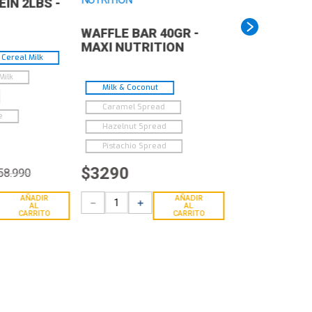
IN 2LBS -
WAFFLE BAR 40GR -
MAXI NUTRITION
Cereal Milk
Milk
Milk & Coconut
Caramel Spread
e
Hazelnut Spread
Pistachio Spread
$
3290
58
.
990
AÑADIR
AÑADIR
－
＋
AL
AL
CARRITO
CARRITO