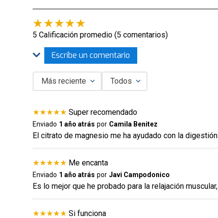
★
★
★
★
★
5 Calificación promedio
(5 comentarios)
Escribe un comentario
Más reciente
Todos
Agregar comentario
★
★
★
★
★
Super recomendado
Título
Enviado
1 año atrás
por
Camila Benitez
El citrato de magnesio me ha ayudado con la digestión 
Califica el producto de 1 a 5 estrellas
★
★
★
★
★
Me encanta
★
★
★
★
★
Enviado
1 año atrás
por
Javi Campodonico
Es lo mejor que he probado para la relajación muscul
Tu nombre
★
★
★
★
★
Si funciona