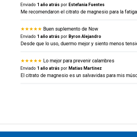
Enviado
1 año atrás
por
Estefania Fuentes
Dirección de email
Me recomendaron el citrato de magnesio para la fati
★
★
★
★
★
Buen suplemento de Now
Escribe un comentario
Enviado
1 año atrás
por
Byron Alejandro
Desde que lo uso, duermo mejor y siento menos tensi
★
★
★
★
★
Lo mejor para prevenir calambres
Enviado
1 año atrás
por
Matias Martinez
El citrato de magnesio es un salvavidas para mis mús
ENVIAR COMENTARIO