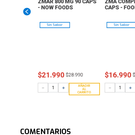
ZMAR 800 MG 90 CAPS
ZMA COMPL
- NOW FOODS
CAPS - FO
Sin Sabor
Sin Sabor
$
21
.
990
$
16
.
990
$
28
.
990
AÑADIR
－
＋
－
＋
AL
CARRITO
COMENTARIOS