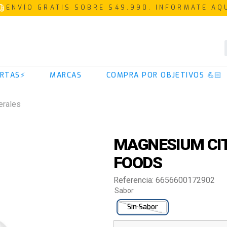
ENVÍO GRATIS SOBRE $49.990. INFORMATE AQ
TÉRMINOS MÁS BUSCADOS
RTAS⚡
MARCAS
COMPRA POR OBJETIVOS 💪🏻
1
.
proteina
2
.
creatina
erales
3
.
iso 100
4
.
colageno
MAGNESIUM CIT
5
.
omega 3
FOODS
6
.
magnesio
Referencia
:
6656600172902
7
.
prostar
Sabor
8
.
pre entreno
Sin Sabor
9
.
whey