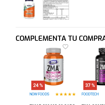
COMPLEMENTA TU COMPR
24 %
37 %
★
★
★
★
★
NOW FOODS
FOODTECH