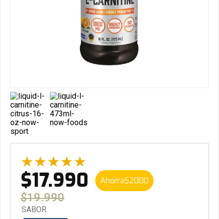
★
★
★
★
★
$
17
.
990
Ahorra
$
2000
$
19
.
990
SABOR