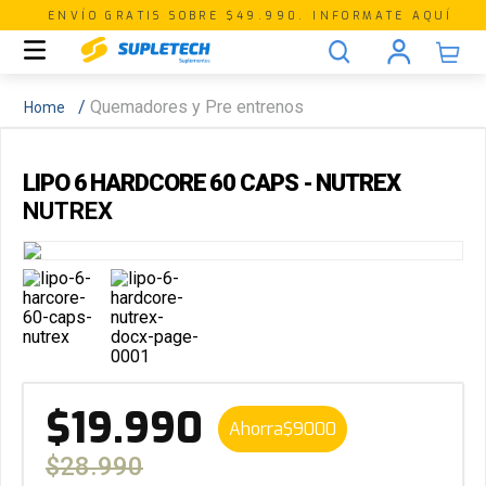
ENVÍO GRATIS SOBRE $49.990. INFORMATE AQUÍ
Quemadores y Pre entrenos
LIPO 6 HARDCORE 60 CAPS - NUTREX
NUTREX
$
19
.
990
Ahorra
$
9000
$
28
.
990