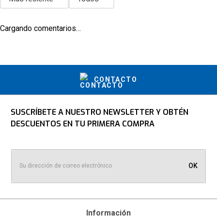
Acompaña la ingesta de Keto Weight Loss con una dieta 
cetogénica equilibrada y un estilo de vida activo. Recuerda 
siempre consultar a un profesional de la salud antes de 
Cargando comentarios…
comenzar cualquier nuevo suplemento dietético, 
especialmente si tienes condiciones médicas preexistentes o 
estás tomando medicamentos.
CONTACTO
SUSCRÍBETE A NUESTRO NEWSLETTER Y OBTÉN
DESCUENTOS EN TU PRIMERA COMPRA
OK
Información