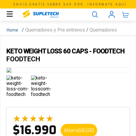
ENVÍO GRATIS SOBRE $49.990. INFORMATE AQUÍ
Quemadores y Pre entrenos
Quemadores
KETO WEIGHT LOSS 60 CAPS - FOODTECH
FOODTECH
★
★
★
★
★
$
16
.
990
Ahorra
$
8200