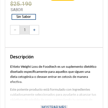
$
25
.
190
SABOR
Sin Sabor
－
＋
Descripción
El Keto Weight Loss de Foodtech es un suplemento dietético 
diseñado específicamente para aquellos que siguen una 
dieta cetogénica o desean entrar en cetosis de manera 
efectiva. 
Este potente producto está formulado con ingredientes 
cuidadosamente seleccionados para ayudarte a alcanzar tus 
objetivos de pérdida de peso, potenciando tu proceso de 
quema de grasa y mejorando tu bienestar general.
MOSTRAR MÁS