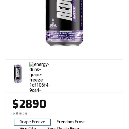
$
2890
SABOR
Grape Freeze
Freedom Frost
Vice City
Sour Peach Rings