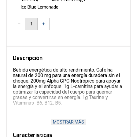
Ice Blue Lemonade
－
＋
Descripción
Bebida energética de alto rendimiento. Cafeína
natural de 200 mg para una energía duradera sin el
choque. 200mg Alpha GPC Nootrópico para apoyar
la energía y el enfoque. 1g L-carnitina para ayudar a
optimizar la capacidad del cuerpo para quemar
grasas y convertirse en energía. 1g Taurine y
Vitaminas B6, B12, B5.
MOSTRAR MÁS
La encontraras en 5 deliciosos Sabores.
Contenido Neto : 473ml.
Características