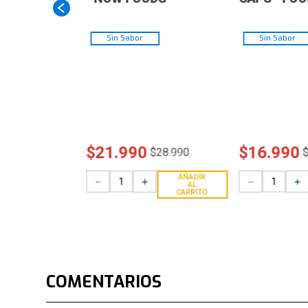
Sin Sabor
Sin Sabor
$
21
.
990
$
16
.
990
$
28
.
990
AÑADIR
－
＋
－
＋
AL
CARRITO
COMENTARIOS