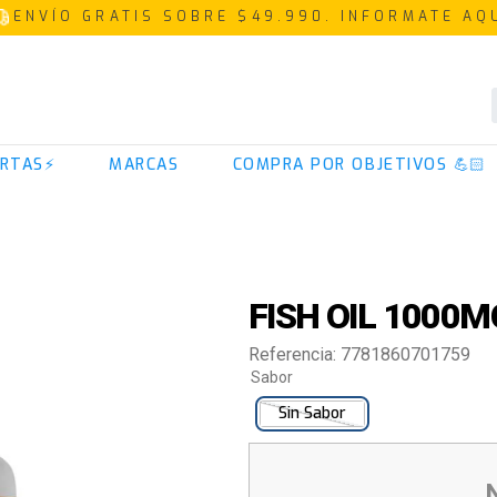
ENVÍO GRATIS SOBRE $49.990. INFORMATE AQ
TÉRMINOS MÁS BUSCADOS
RTAS⚡
MARCAS
COMPRA POR OBJETIVOS 💪🏻
1
.
proteina
2
.
creatina
3
.
iso 100
4
.
colageno
FISH OIL 1000M
5
.
omega 3
Referencia
:
7781860701759
6
.
magnesio
Sabor
7
.
prostar
Sin Sabor
8
.
pre entreno
9
.
whey