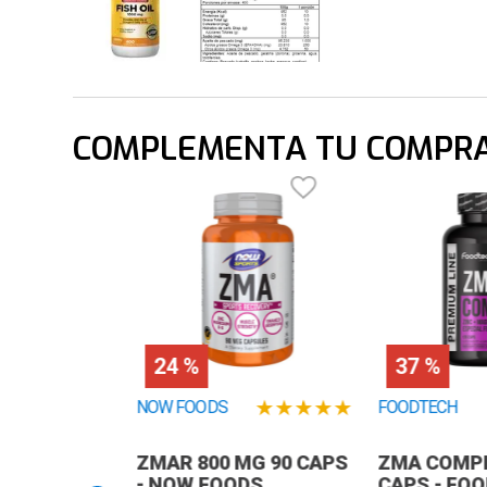
COMPLEMENTA TU COMPR
24 %
37 %
★
★
★
★
★
NOW FOODS
FOODTECH
ZMAR 800 MG 90 CAPS
ZMA COMPL
- NOW FOODS
CAPS - FO