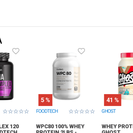
A
5 %
41 %
☆
☆
☆
☆
☆
☆
☆
☆
☆
☆
FOODTECH
GHOST
EX 120
WPC80 100% WHEY
WHEY PROTE
ODTECH
PROTEIN 2LBS -
GHOST