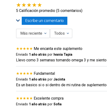
★
★
★
★
★
5 Calificación promedio
(5 comentarios)
Escribe un comentario
Más reciente
Todos
Agregar comentario
★
★
★
★
★
Me encanta este suplemento
Título
Enviado
1 año atrás
por
Ivania Tapia
Llevo como 3 semanas tomando omega 3 y me siento
Califica el producto de 1 a 5 estrellas
★
★
★
★
★
Fundamental
★
★
★
★
★
Enviado
1 año atrás
por
Jacinta
Es un basico si o si dentro de mi rutina de suplement
Tu nombre
★
★
★
★
★
Excelente compra
Enviado
1 año atrás
por
Sofia
Dirección de email