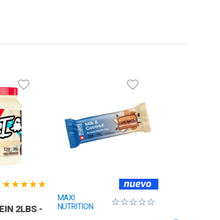
★
★
★
★
★
MAXI
☆
☆
☆
☆
☆
NUTRITION
IN 2LBS -