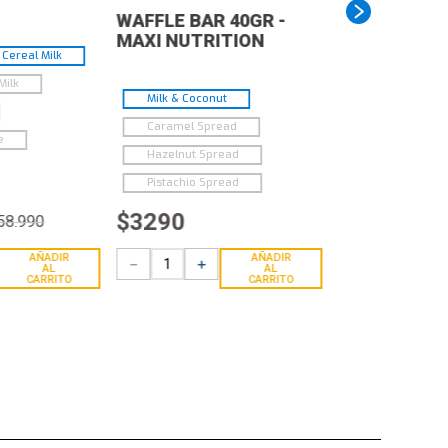
WAFFLE BAR 40GR -
MAXI NUTRITION
Cereal Milk
Milk
Milk & Coconut
Caramel Spread
e
Hazelnut Spread
Pistachio Spread
$
3290
58
.
990
AÑADIR
AÑADIR
－
＋
AL
AL
CARRITO
CARRITO