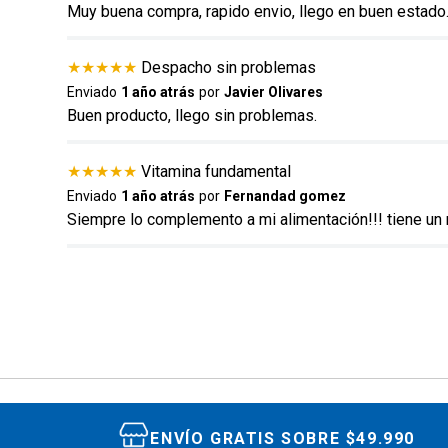
Muy buena compra, rapido envio, llego en buen estado
★
★
★
★
★
Despacho sin problemas
Escribe un comentario
Enviado
1 año atrás
por
Javier Olivares
Buen producto, llego sin problemas.
★
★
★
★
★
Vitamina fundamental
Enviado
1 año atrás
por
Fernandad gomez
Siempre lo complemento a mi alimentación!!! tiene un
ENVIAR COMENTARIO
ENVÍO GRATIS SOBRE $49.990