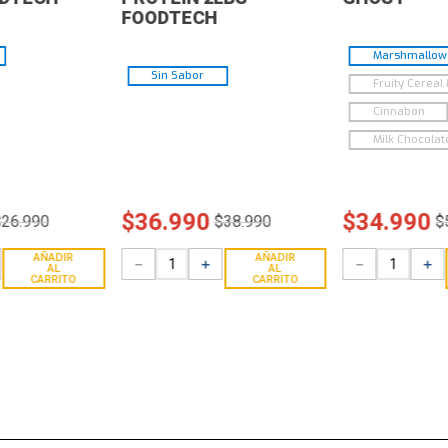
FOODTECH
Marshmallow 
Sin Sabor
Fruity Cereal 
Cinnabon
Milk Chocolat
$
36
.
990
$
34
.
990
$
26
.
990
$
38
.
990
$
AÑADIR
AÑADIR
－
＋
－
＋
AL
AL
CARRITO
CARRITO