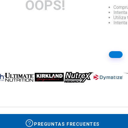
OOPS!
Compru
10
.
isolate
Intenta
Utiliza
Intent
PREGUNTAS FRECUENTES