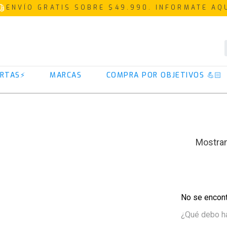
ENVÍO GRATIS SOBRE $49.990. INFORMATE AQ
TÉRMINOS MÁS BUSCADOS
RTAS⚡
MARCAS
COMPRA POR OBJETIVOS 💪🏻
1
.
proteina
2
.
creatina
3
.
iso 100
4
.
magnesio
5
.
omega 3
6
.
colageno
7
.
prostar
No se encont
8
.
pre entreno
¿Qué debo h
9
.
whey