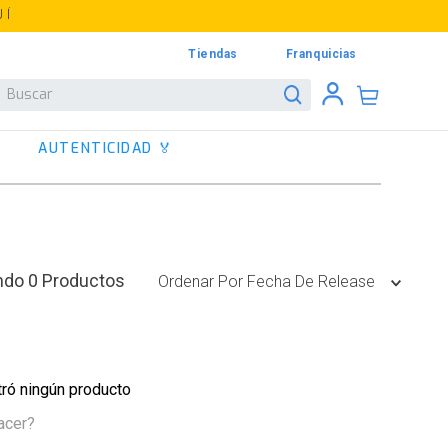
UÍ
Tiendas
Franquicias
Buscar
AUTENTICIDAD 🏅
0
Productos
Ordenar Por
Fecha De Release
ró ningún producto
acer?