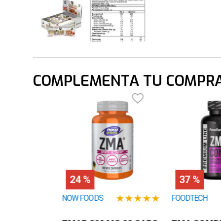
COMPLEMENTA TU COMPR
24 %
37 %
★
★
★
★
★
NOW FOODS
FOODTECH