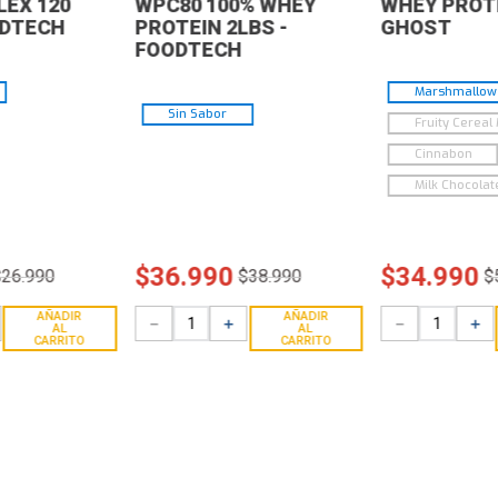
EX 120
WPC80 100% WHEY
WHEY PROTE
ODTECH
PROTEIN 2LBS -
GHOST
FOODTECH
Marshmallow 
Sin Sabor
Fruity Cereal 
Cinnabon
Milk Chocolat
$
36
.
990
$
34
.
990
$
26
.
990
$
38
.
990
$
AÑADIR
AÑADIR
－
＋
－
＋
AL
AL
CARRITO
CARRITO