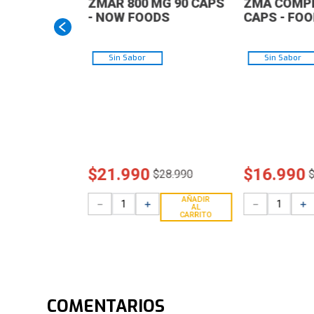
ZMAR 800 MG 90 CAPS
ZMA COMPL
- NOW FOODS
CAPS - FO
Sin Sabor
Sin Sabor
$
21
.
990
$
16
.
990
$
28
.
990
AÑADIR
－
＋
－
＋
AL
CARRITO
COMENTARIOS