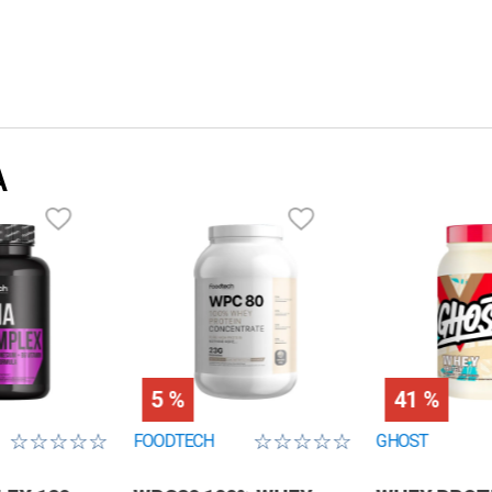
A
5 %
41 %
☆
☆
☆
☆
☆
☆
☆
☆
☆
☆
FOODTECH
GHOST