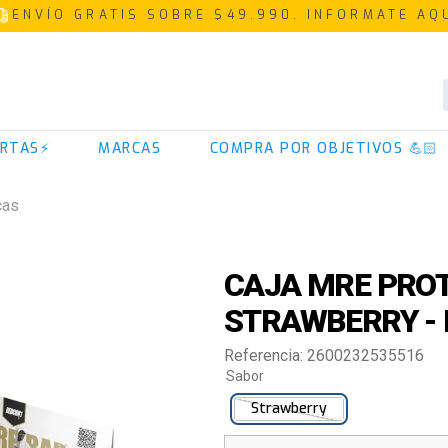
ENVÍO GRATIS SOBRE $49.990. INFORMATE AQ
TÉRMINOS MÁS BUSCADOS
RTAS⚡
MARCAS
COMPRA POR OBJETIVOS 💪🏻
1
.
proteina
2
.
creatina
cas
3
.
iso 100
4
.
magnesio
CAJA MRE PROT
5
.
omega 3
STRAWBERRY -
6
.
colageno
Referencia
:
2600232535516
7
.
prostar
Sabor
8
.
pre entreno
Strawberry
9
.
whey