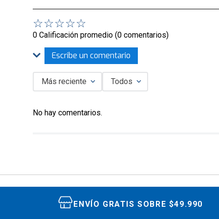
☆
☆
☆
☆
☆
0 Calificación promedio
(0 comentarios)
Escribe un comentario
Más reciente
Todos
Agregar comentario
No hay comentarios.
Título
Califica el producto de 1 a 5 estrellas
★
★
★
★
★
Tu nombre
ENVÍO GRATIS SOBRE $49.990