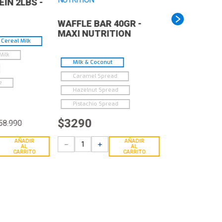
IN 2LBS -
WAFFLE BAR 40GR -
MAXI NUTRITION
Cereal Milk
Milk
Milk & Coconut
Caramel Spread
e
Hazelnut Spread
Pistachio Spread
$
3290
58
.
990
AÑADIR
AÑADIR
－
＋
AL
AL
CARRITO
CARRITO