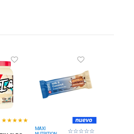
★
★
★
★
★
MAXI
☆
☆
☆
☆
☆
NUTRITION