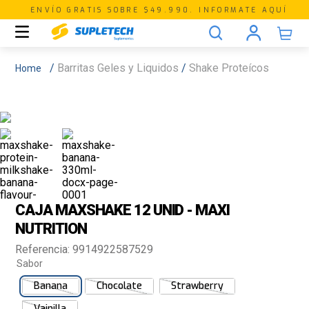
ENVÍO GRATIS SOBRE $49.990. INFORMATE AQUÍ
Barritas Geles y Liquidos
Shake Proteícos
CAJA MAXSHAKE 12 UNID - MAXI
NUTRITION
Referencia
:
9914922587529
Sabor
Banana
Chocolate
Strawberry
Vainilla