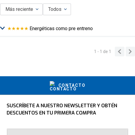
Más reciente
Todos
★
★
★
★
★
Energéticas como pre entreno
Enviado
6 meses atrás
por
Jorge
La de naranja sabe sabe chirimoya alegre muy rico el sabor
1 - 1
de
1
CONTACTO
SUSCRÍBETE A NUESTRO NEWSLETTER Y OBTÉN
DESCUENTOS EN TU PRIMERA COMPRA