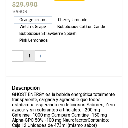
$
29
.
990
SABOR
Orange cream
Cherry Limeade
Welch´s Grape
Bubblicious Cotton Candy
Bubblicious Strawberry Splash
Pink Lemonade
－
＋
Descripción
GHOST ENERGY es la bebida energética totalmente
transparente, cargada y agradable que todos
estábamos esperando en deliciosos Sabores, Zero
azúcar y sin colorantes artificiales. - 200 mg
Cafeinne -1000 mg Carnipure Carnitine -150 mg
Alpha-GPC 50% -100 mg NeurofacrtorContenido:
Caja 12 Unidades de 473ml (mismo sabor)