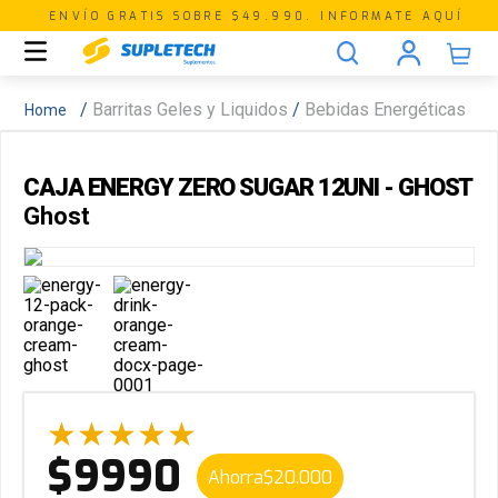
ENVÍO GRATIS SOBRE $49.990. INFORMATE AQUÍ
Barritas Geles y Liquidos
Bebidas Energéticas
CAJA ENERGY ZERO SUGAR 12UNI - GHOST
Ghost
★
★
★
★
★
$
9990
Ahorra
$
20
.
000