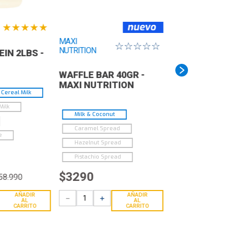
★
★
★
★
★
MAXI
☆
☆
☆
☆
☆
NUTRITION
IN 2LBS -
WAFFLE BAR 40GR -
MAXI NUTRITION
Cereal Milk
Milk
Milk & Coconut
Caramel Spread
e
Hazelnut Spread
Pistachio Spread
$
3290
58
.
990
AÑADIR
AÑADIR
－
＋
AL
AL
CARRITO
CARRITO