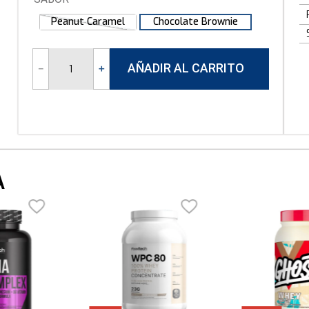
10
.
isolate
Peanut Caramel
Chocolate Brownie
AÑADIR AL CARRITO
－
＋
A