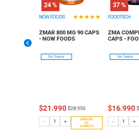
24 %
37 %
★
★
★
★
★
NOW FOODS
FOODTECH
ZMAR 800 MG 90 CAPS
ZMA COMPL
- NOW FOODS
CAPS - FO
Sin Sabor
Sin Sabor
$
21
.
990
$
16
.
990
$
28
.
990
AÑADIR
－
＋
－
＋
AL
CARRITO