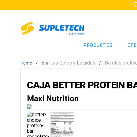
PRODUCTOS
OFE
Barritas Geles y Liquidos
Barritas protei
CAJA BETTER PROTEIN BA
Maxi Nutrition