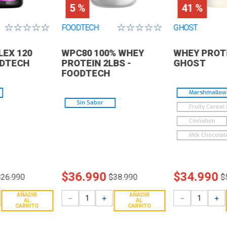
5 %
41 %
☆
☆
☆
☆
☆
☆
☆
☆
☆
☆
FOODTECH
GHOST
EX 120
WPC80 100% WHEY
WHEY PROTE
ODTECH
PROTEIN 2LBS -
GHOST
FOODTECH
Marshmallow 
Sin Sabor
Fruity Cereal 
Cinnabon
Milk Chocolat
$
36
.
990
$
34
.
990
$
26
.
990
$
38
.
990
$
AÑADIR
AÑADIR
－
＋
－
＋
AL
AL
CARRITO
CARRITO