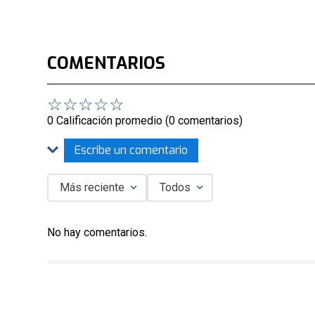
COMENTARIOS
☆
☆
☆
☆
☆
0 Calificación promedio
(0 comentarios)
Escribe un comentario
Más reciente
Todos
Agregar comentario
No hay comentarios.
Título
Califica el producto de 1 a 5 estrellas