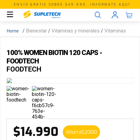
ENVÍO GRATIS SOBRE $49.990. INFORMATE AQUÍ
Bienestar
Vitaminas y minerales
Vitaminas
100% WOMEN BIOTIN 120 CAPS -
FOODTECH
FOODTECH
$
14
.
990
Ahorra
$
2000