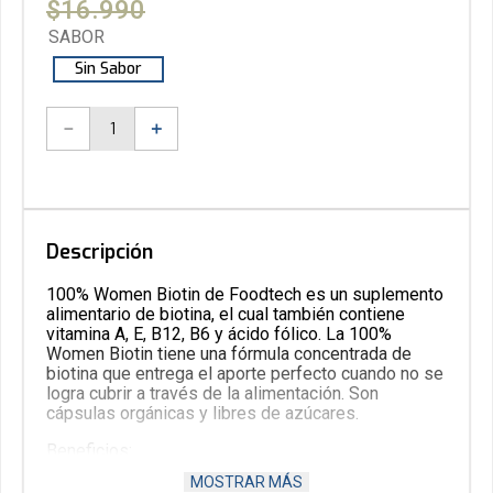
$
16
.
990
SABOR
Sin Sabor
－
＋
Descripción
100% Women Biotin de Foodtech es un suplemento
alimentario de biotina, el cual también contiene
vitamina A, E, B12, B6 y ácido fólico. La 100%
Women Biotin tiene una fórmula concentrada de
biotina que entrega el aporte perfecto cuando no se
logra cubrir a través de la alimentación. Son
cápsulas orgánicas y libres de azúcares.
Beneficios:
MOSTRAR MÁS
Aporta 150ug de biotina por porción.