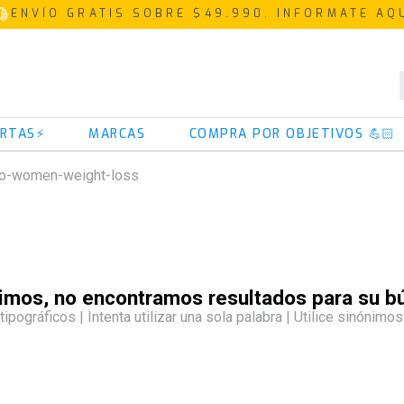
ENVÍO GRATIS SOBRE $49.990. INFORMATE AQ
TÉRMINOS MÁS BUSCADOS
RTAS⚡
MARCAS
COMPRA POR OBJETIVOS 💪🏻
1
.
proteina
to-women-weight-loss
2
.
creatina
3
.
iso 100
4
.
magnesio
5
.
omega 3
6
.
colageno
7
.
prostar
8
.
pre entreno
9
.
whey