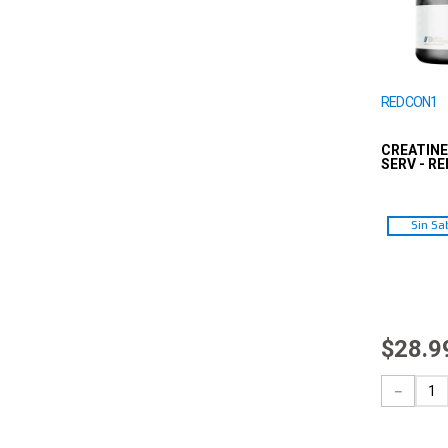
REDCON1
CREATIN
SERV - R
Sin Sa
$
28
.
9
－