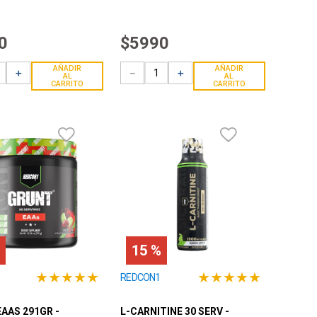
0
$
5990
AÑADIR
AÑADIR
＋
－
＋
AL
AL
CARRITO
CARRITO
15 %
★
★
★
★
★
★
★
★
★
★
REDCON1
AAS 291GR -
L-CARNITINE 30 SERV -