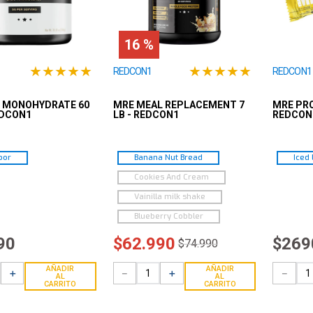
16 %
★
★
★
★
★
★
★
★
★
★
REDCON1
REDCON1
E MONOHYDRATE 60
MRE MEAL REPLACEMENT 7
MRE PRO
EDCON1
LB - REDCON1
REDCON
bor
Banana Nut Bread
Iced
Cookies And Cream
Vainilla milk shake
Blueberry Cobbler
90
$
62
.
990
$
269
$
74
.
990
AÑADIR
AÑADIR
＋
－
＋
－
AL
AL
CARRITO
CARRITO