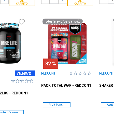
AL
AL
CARRITO
CARRITO
oferta exclusiva web
32 %
☆
☆
☆
☆
☆
REDCON1
REDCON1
☆
☆
☆
☆
☆
PACK TOTAL WAR - REDCON1
SHAKER 
 2LBS - REDCON1
Fruit Punch
Azul
es And Cream