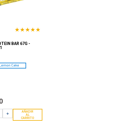
★
★
★
★
★
TEIN BAR 67G -
1
 Lemon Cake
0
AÑADIR
＋
AL
CARRITO