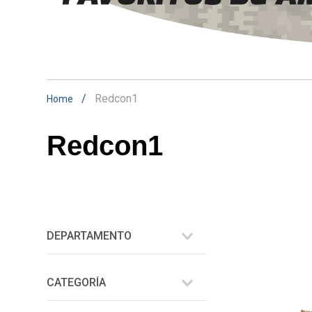
Redcon1
Redcon1
DEPARTAMENTO
Barritas Geles y Liquidos
CATEGORÍA
Suplementos Alimenticios
Shake Proteícos