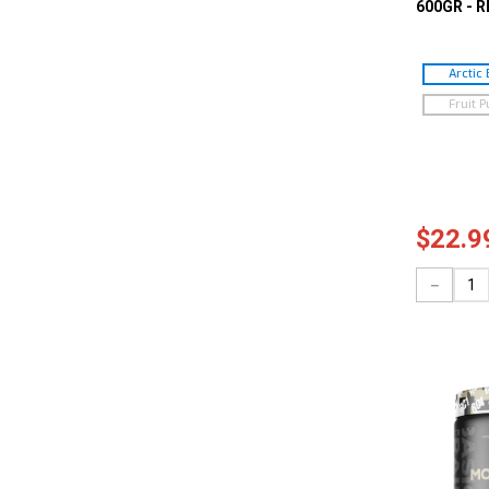
600GR - 
Arctic 
Fruit 
$
22
.
9
－