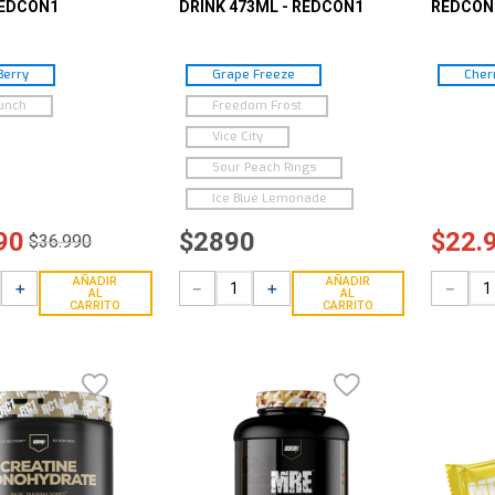
REDCON1
DRINK 473ML - REDCON1
REDCON
Berry
Grape Freeze
Cher
Punch
Freedom Frost
Vice City
Sour Peach Rings
Ice Blue Lemonade
90
$
2890
$
22
.
$
36
.
990
AÑADIR
AÑADIR
＋
－
＋
－
AL
AL
CARRITO
CARRITO