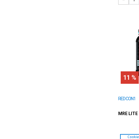
60
Maple Almond
25
Iced Lemon Cake
2
Ice Blue Lemonade
Hostess Twinkies
Hostess Cupcakes
11 %
REDCON1
MRE LITE
Cooki