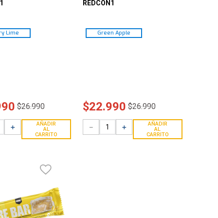
1
REDCON1
ry Lime
Green Apple
990
$
22
.
990
$
26
.
990
$
26
.
990
AÑADIR
AÑADIR
＋
－
＋
AL
AL
CARRITO
CARRITO