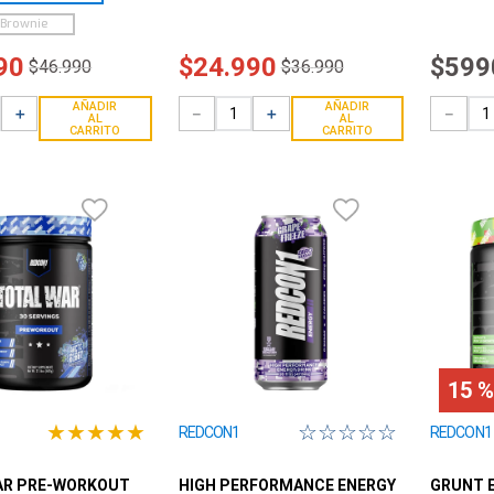
 Brownie
90
$
24
.
990
$
599
$
46
.
990
$
36
.
990
AÑADIR
AÑADIR
＋
－
＋
－
AL
AL
CARRITO
CARRITO
15 %
★
★
★
★
★
☆
☆
☆
☆
☆
REDCON1
REDCON1
AR PRE-WORKOUT
HIGH PERFORMANCE ENERGY
GRUNT E