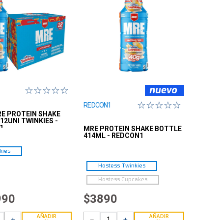
☆
☆
☆
☆
☆
☆
☆
☆
☆
☆
REDCON1
E PROTEIN SHAKE
12UNI TWINKIES -
1
MRE PROTEIN SHAKE BOTTLE
414ML - REDCON1
kies
Hostess Twinkies
Hostess Cupcakes
990
$
3890
AÑADIR
AÑADIR
＋
－
＋