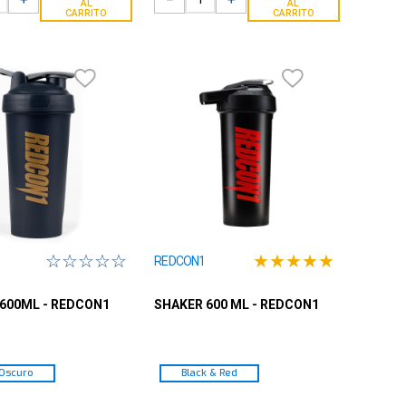
AL
AL
CARRITO
CARRITO
☆
☆
☆
☆
☆
★
★
★
★
★
REDCON1
600ML - REDCON1
SHAKER 600 ML - REDCON1
 Oscuro
Black & Red