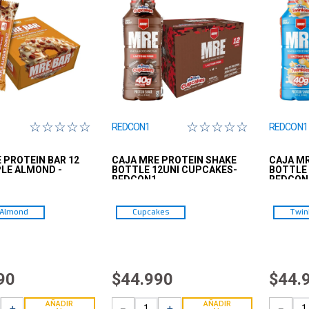
☆
☆
☆
☆
☆
☆
☆
☆
☆
☆
REDCON1
REDCON1
 PROTEIN BAR 12
CAJA MRE PROTEIN SHAKE
CAJA MR
LE ALMOND -
BOTTLE 12UNI CUPCAKES-
BOTTLE 
REDCON1
REDCON
 Almond
Cupcakes
Twin
90
$
44
.
990
$
44
.
AÑADIR
AÑADIR
＋
－
＋
－