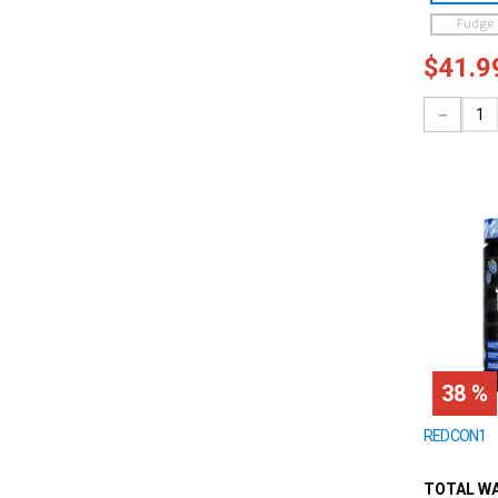
Fudge
$
41
.
9
－
38 %
REDCON1
TOTAL W