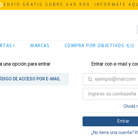
ENVÍO GRATIS SOBRE $49.990. INFORMATE AQ
TÉRMINOS MÁS BUSCADOS
RTAS⚡
MARCAS
COMPRA POR OBJETIVOS 💪🏻
1
.
proteina
2
.
creatina
a una opción para entrar
Entrar con e-mail y c
3
.
iso 100
ÓDIGO DE ACCESO POR E-MAIL
4
.
colageno
5
.
omega 3
6
.
magnesio
Olvidé 
7
.
prostar
Entrar
8
.
pre entreno
¿No tiene una cuenta? R
9
.
whey