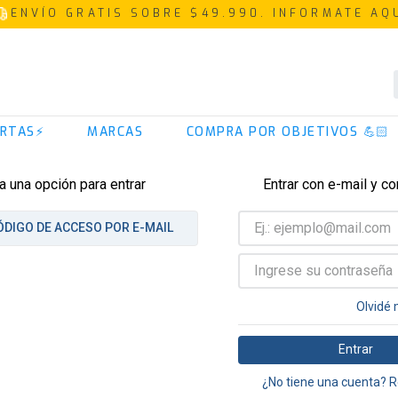
ENVÍO GRATIS SOBRE $49.990. INFORMATE AQ
TÉRMINOS MÁS BUSCADOS
RTAS⚡
MARCAS
COMPRA POR OBJETIVOS 💪🏻
1
.
proteina
2
.
creatina
a una opción para entrar
Entrar con e-mail y c
3
.
iso 100
ÓDIGO DE ACCESO POR E-MAIL
4
.
magnesio
5
.
omega 3
6
.
colageno
Olvidé 
7
.
prostar
Entrar
8
.
pre entreno
¿No tiene una cuenta? R
9
.
whey