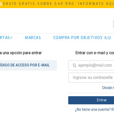
ENVÍO GRATIS SOBRE $49.990. INFORMATE AQ
TÉRMINOS MÁS BUSCADOS
RTAS⚡
MARCAS
COMPRA POR OBJETIVOS 💪🏻
1
.
proteina
2
.
creatina
a una opción para entrar
Entrar con e-mail y c
3
.
iso 100
ÓDIGO DE ACCESO POR E-MAIL
4
.
magnesio
5
.
colageno
6
.
prostar
Olvidé 
7
.
omega 3
Entrar
8
.
pre entreno
¿No tiene una cuenta? R
9
.
isolate